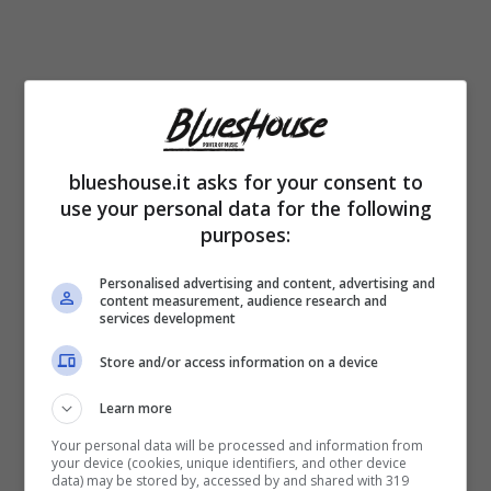
blueshouse.it asks for your consent to
“Affari tuoi”
riesce sempre a tenere gli
use your personal data for the following
spettatori incollati agli schermi. L’ultima
purposes:
puntata ha catalizzato l’attenzione come non
Personalised advertising and content, advertising and
mai per via di un retroscena che vede
content measurement, audience research and
services development
protagonista Amadues. L’appuntamento ha
Store and/or access information on a device
visto al centro della scena il
concorrente
Learn more
Nicola,
in rappresentanza dell’Abruzzo, in
Your personal data will be processed and information from
gara con la figlia, che ha vissuto un gioco
your device (cookies, unique identifiers, and other device
data) may be stored by, accessed by and shared with 319