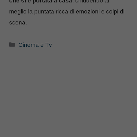
che si è portata a casa
, chiudendo al
meglio la puntata ricca di emozioni e colpi di
scena.
Categorie
Cinema e Tv