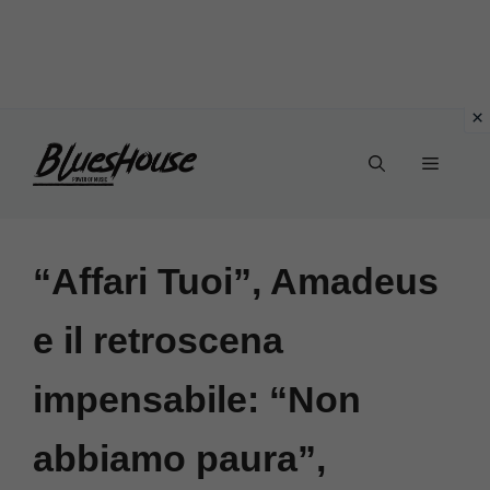
Vai
Menu
al
contenuto
“Affari Tuoi”, Amadeus
e il retroscena
impensabile: “Non
abbiamo paura”,