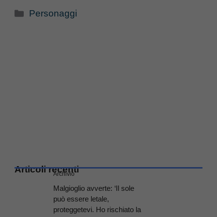
Categorie
Personaggi
Articoli recenti
Archivio
Malgioglio avverte: ‘Il sole
può essere letale,
proteggetevi. Ho rischiato la