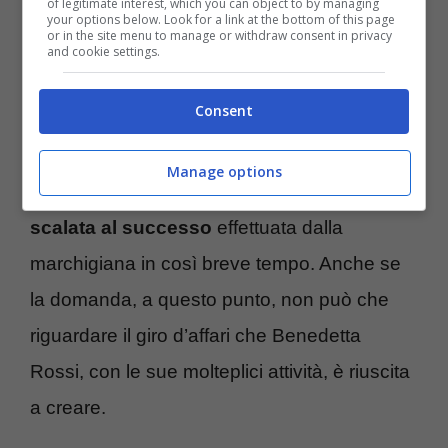
of legitimate interest, which you can object to by managing
bombardati dai video delle sue ricette
,
your options below. Look for a link at the bottom of this page
or in the site menu to manage or withdraw consent in privacy
and cookie settings.
rigorosamente filmate nel suo agriturismo di
Altidona.
Consent
Non esiste personalità attiva nel mondo
Manage options
culinario, insomma, che possa vantare della
scalata al successo
effettuata dalla
marchigiana in così breve tempo. Anche se
la domanda, a questo punto, non può che
riguardare il giro d’affari che Benedetta
Rossi, con le sue molteplici attività, è riuscita
a creare.