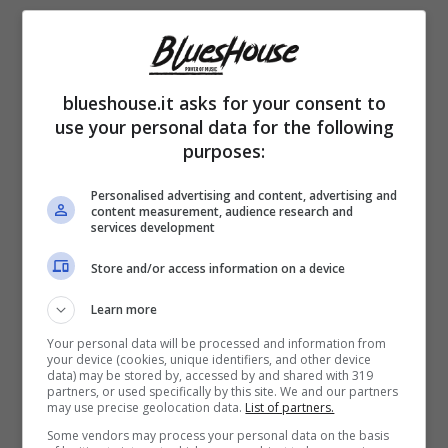
blueshouse.it asks for your consent to
use your personal data for the following
purposes:
Personalised advertising and content, advertising and
content measurement, audience research and
services development
Store and/or access information on a device
I suoi consigli culinari viaggiano tra i canali
Learn more
social senza neanche il bisogno che la
Your personal data will be processed and information from
cuoca si sforzi affinché ciò avvenga.
your device (cookies, unique identifiers, and other device
data) may be stored by, accessed by and shared with 319
partners, or used specifically by this site. We and our partners
Dovunque – da Facebook a Instagram,
may use precise geolocation data.
List of partners.
passando per TikTok e YouTube – veniamo
Some vendors may process your personal data on the basis