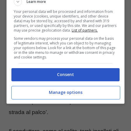
Learn more
televisivo i ragazzi per capire cosa sta
Your personal data will be processed and information from
your device (cookies, unique identifiers, and other device
succedendo (
l’ultimo segnale
ha comunque
data) may be stored by, accessed by and shared with 319
partners, or used specifically by this site. We and our partners
sorpreso gli ammiratori). Il desiderio di tutti
may use precise geolocation data.
List of partners.
sta per diventare realtà: Cattelan, con una
Some vendors may process your personal data on the basis
of legitimate interest, which you can object to by managing
your options below. Look for a link at the bottom of this page
storia condivisa sui social network, ha
or in the site menu to manage or withdraw consent in privacy
and cookie settings.
annunciato
i super ospiti
per la nuova
puntata. E proprio il trio sarà presente in
Consent
seconda serata a ‘Stasera c’è Cattelan’. Il
programma, questa sera, andrà in onda
Manage options
subito dopo la fine della puntata di ‘Dalla
strada al palco’.