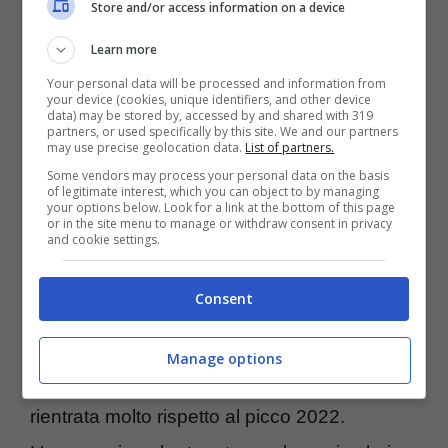
Store and/or access information on a device
bollette. Un muratore che dopo la stagione
Learn more
calda dei bonus edilizi ha visto calare i lavori
Your personal data will be processed and information from
e teme l’autunno. Un piccolo imprenditore
your device (cookies, unique identifiers, and other device
data) may be stored by, accessed by and shared with 319
partners, or used specifically by this site. We and our partners
che paga ancora linee di credito più care,
may use precise geolocation data.
List of partners.
anche se il costo del denaro ha iniziato a
Some vendors may process your personal data on the basis
of legitimate interest, which you can object to by managing
scendere dopo i tagli della Bce. Sono indizi
your options below. Look for a link at the bottom of this page
or in the site menu to manage or withdraw consent in privacy
and cookie settings.
minuscoli, ma raccontano come l’
economia
reale
filtra le scelte politiche.
Consent
I dati ufficiali, fin qui, dicono questo. La
Manage options
crescita c’è, ma non corre. L’inflazione è
rientrata molto rispetto al picco 2022.