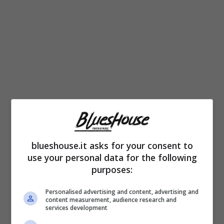
blueshouse.it asks for your consent to
Numeri e realtà quotidiana
use your personal data for the following
purposes:
Nel frattempo, che cosa vede chi vive fuori
Personalised advertising and content, advertising and
content measurement, audience research and
dai palazzi? Un barista che ha cambiato
services development
fornitore due volte per tenere basse le