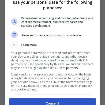
use your personal data for the following
purposes:
I Beatles (Blueshouse.it) Foto Instagram @thebeatles
Personalised advertising and content, advertising and
content measurement, audience research and
services development
Non abbiamo potuto esimerci dal tenere in
Store and/or access information on a device
considerazione pure l’impatto sulla cultura
Learn more
popolare che alcuni artisti e band hanno
Your personal data will be processed and information from
avuto. E le cui canzoni sono tutte quante
your device (cookies, unique identifiers, and other device
data) may be stored by, accessed by and shared with 319
considerate dei veri e propri capolavori della
partners, or used specifically by this site. We and our partners
may use precise geolocation data.
List of partners.
musica. Vediamo che cosa abbiamo scelto,
Some vendors may process your personal data on the basis
of legitimate interest, which you can object to by managing
rigorosamente
in ordine sparso e senza un
your options below. Look for a link at the bottom of this page
or in the site menu to manage or withdraw consent in privacy
numero uno
. Sono tutti brani che
and cookie settings.
meriterebbero il primo posto:
Consent