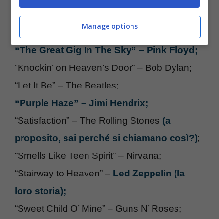
“Bohemian Rhapsody” – Queen;
Manage options
“Imagine” – John Lennon;
“The Great Gig In The Sky” – Pink Floyd;
“Knockin’ on Heaven’s Door” – Bob Dylan;
“Let It Be” – The Beatles;
“Purple Haze” – Jimi Hendrix;
“Satisfaction” – The Rolling Stones
(a
proposito, sai perché si chiamano così?)
;
“Smells Like Teen Spirit” – Nirvana;
“Stairway to Heaven” –
Led Zeppelin (la
loro storia);
“Sweet Child O’ Mine” – Guns N’ Roses;