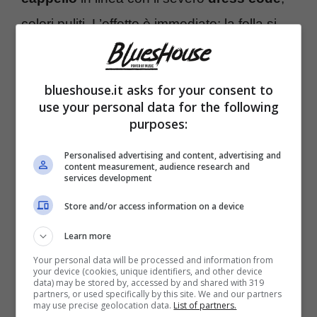
colori puliti. L’effetto è immediato: la folla si
compatta, i fotografi cercano l’angolo giusto,
gli scommettitori, per una volta, dimenticano
blueshouse.it asks for your consent to
le quote. Se certe sfumature rimangono
use your personal data for the following
purposes:
private – orari, durata della presenza,
retroscena – è giusto dirlo: non tutto è
Personalised advertising and content, advertising and
content measurement, audience research and
confermabile e non tutto va confermato. Ma
services development
l’impressione è netta. L’accoglienza è calda,
Store and/or access information on a device
rispettosa, corale.
Learn more
Your personal data will be processed and information from
your device (cookies, unique identifiers, and other device
Royal Ascot resta, prima di tutto,
ippica di
data) may be stored by, accessed by and shared with 319
partners, or used specifically by this site. We and our partners
alto livello
. Il giovedì corre la Gold Cup, le
may use precise geolocation data.
List of partners.