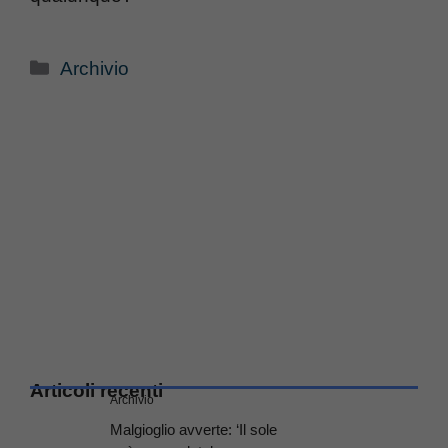
Categorie
Archivio
Articoli recenti
Archivio
Malgioglio avverte: ‘Il sole