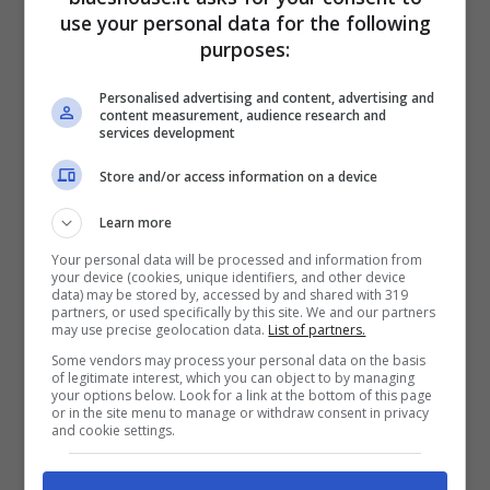
use your personal data for the following
messo in preventivo. Il fatto di trattare
purposes:
tematiche che avevano molto a che fare con
Personalised advertising and content, advertising and
l’ambiente ospedaliero e di dovere restare
content measurement, audience research and
services development
costretti a restare chiusi in casa permise agli
Store and/or access information on a device
italiani di affezionarsi a questa serie
Learn more
televisiva.
Your personal data will be processed and information from
your device (cookies, unique identifiers, and other device
data) may be stored by, accessed by and shared with 319
Tutto questo, e la comprovata bravura di
partners, or used specifically by this site. We and our partners
may use precise geolocation data.
List of partners.
Argentero che già aveva un curriculum di
Some vendors may process your personal data on the basis
primissimo piano in virtù dei tanti altri lavori
of legitimate interest, which you can object to by managing
your options below. Look for a link at the bottom of this page
or in the site menu to manage or withdraw consent in privacy
fatti in precedenza per il cinema e per la
and cookie settings.
televisione, fece di “Doc. Nelle tue mani”
un