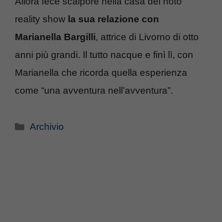
Allora fece scalpore nella casa del noto
reality show
la sua relazione con
Marianella Bargilli
, attrice di Livorno di otto
anni più grandi. Il tutto nacque e finì lì, con
Marianella che ricorda quella esperienza
come “una avventura nell’avventura”.
Categorie
Archivio