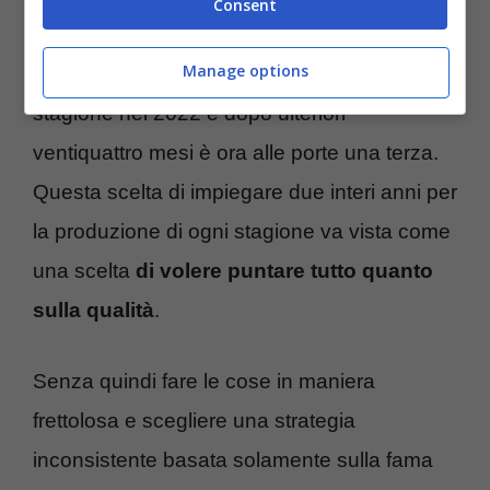
successo strepitoso.
Consent
Manage options
A distanza di due anni è giunta la seconda
stagione nel 2022 e dopo ulteriori
ventiquattro mesi è ora alle porte una terza.
Questa scelta di impiegare due interi anni per
la produzione di ogni stagione va vista come
una scelta
di volere puntare tutto quanto
sulla qualità
.
Senza quindi fare le cose in maniera
frettolosa e scegliere una strategia
inconsistente basata solamente sulla fama