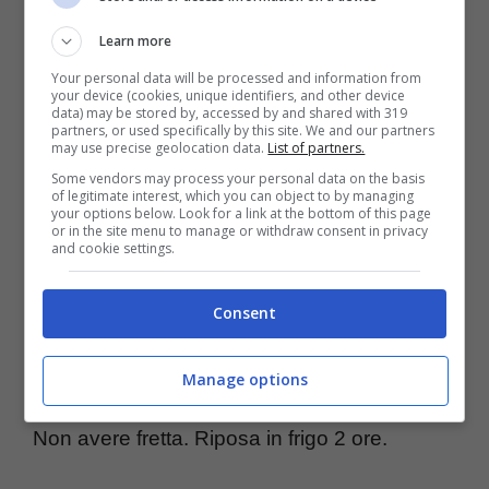
Nota tecnica utile: l’amido addensa oltre ~72
Learn more
°C; se non arrivi lì, la crema resta fluida.
Your personal data will be processed and information from
Versa in una ciotola bassa, copri a contatto e
your device (cookies, unique identifiers, and other device
data) may be stored by, accessed by and shared with 319
raffredda fino a temperatura frigorifero.
partners, or used specifically by this site. We and our partners
may use precise geolocation data.
List of partners.
Questo passaggio è la chiave.
Some vendors may process your personal data on the basis
of legitimate interest, which you can object to by managing
your options below. Look for a link at the bottom of this page
or in the site menu to manage or withdraw consent in privacy
Incontro a freddo. Monta la panna a picchi
and cookie settings.
morbidi, non rigidi. Lavora la crema fredda
Consent
con una frusta per ammorbidirla, poi
incorpora un terzo di panna per alleggerire, e
Manage options
il resto con movimenti dal basso verso l’alto.
Non avere fretta. Riposa in frigo 2 ore.