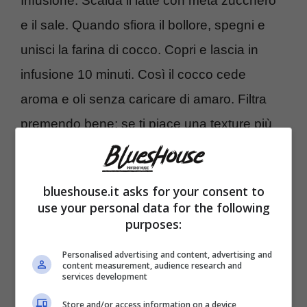
Infusione. Scalda il latte con metà zucchero
e il sale. Quando sfiora il bollore, spegni e
unisci la farina di cocco. Copri e lascia in
infusione 10 minuti. Così il cocco cede
aroma e oli senza caricare di amaro. Filtra
premendo bene; se ti piace una texture più
rustica, lascia un terzo del cocco nel latte.
blueshouse.it asks for your consent to
Crema base. Stempera l’
amido di mais
in
use your personal data for the following
poco latte freddo (per evitare grumi), poi
purposes:
rimettilo nella pentola con il latte al cocco.
Personalised advertising and content, advertising and
Cuoci a fiamma dolce, mescolando, finché
content measurement, audience research and
services development
vela il cucchiaio: 2–3 minuti dopo il bollore.
Store and/or access information on a device