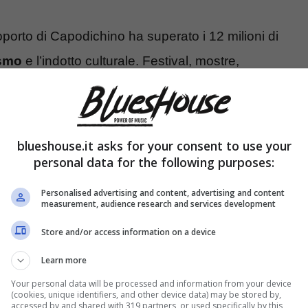
porto di Capodichino ha superato i 12 milioni di
ismo
e l’indotto culturale. Festival, mostre,
ttraversano i Decumani, pagano un caffè sospeso,
fragile. Una notte basta per incrinarla. E non per
trano.
blueshouse.it asks for your consent to use your
personal data for the following purposes:
Personalised advertising and content, advertising and content
measurement, audience research and services development
Store and/or access information on a device
Learn more
Your personal data will be processed and information from your device
(cookies, unique identifiers, and other device data) may be stored by,
accessed by and shared with 319 partners, or used specifically by this