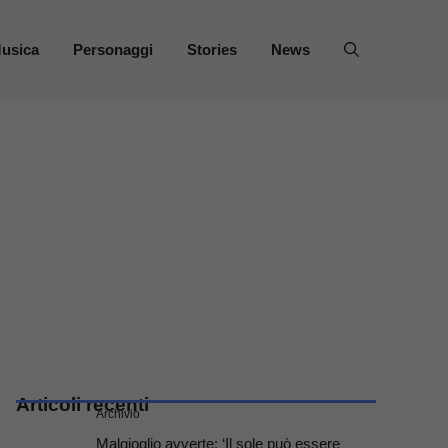
usica
Personaggi
Stories
News
Articoli recenti
Archivio
Malgioglio avverte: ‘Il sole può essere