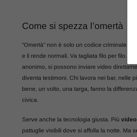
Come si spezza l’omertà
“Omertà” non è solo un codice criminale. È
e li rende normali. Va tagliata filo per filo.
anonimo, si possono inviare video direttament
diventa testimoni. Chi lavora nei bar, nelle p
bene, un volto, una targa, fanno la differen
civica.
Serve anche la tecnologia giusta. Più
video
pattuglie visibili dove si affolla la notte. Ma