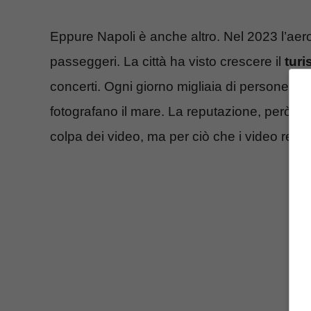
Eppure Napoli è anche altro. Nel 2023 l’aero
passeggeri. La città ha visto crescere il
tur
concerti. Ogni giorno migliaia di persone a
fotografano il mare. La reputazione, però, è 
colpa dei video, ma per ciò che i video regis