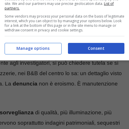
site. We and our partners may use precise geolocation data.
List of
partners.
Some vendors may process your personal data on the basis of legitimate
interest, which you can object to by managing your options below. Look
for a link at the bottom of this page or in the site menu to manage or
withdraw consent in privacy and cookie settings.
 una
rete di protezione
sociale che assorbe i colpi
Manage options
Consent
 Ci sono strumenti concreti: si può segnalare in modo
e agli investigatori, si può chiedere tutela se si
izzerie, nei B&B del centro lo sa: un dettaglio visto
za. La
denuncia
non è eroismo. È manutenzione
sorveglianza
di qualità, più illuminazione, più
 servono soprattutto indagini patrimoniali, sequestri