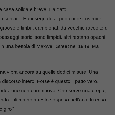
 casa solida e breve. Ha dato
i rischiare. Ha insegnato al pop come costruire
i groove e timbri, campionati da vecchie raccolte di
assaggi storici sono limpidi, altri restano opachi:
n una bettola di Maxwell Street nel 1949. Ma
rna
vibra ancora su quelle dodici misure. Una
 discorso intero. Forse è questo il patto vero,
 perfezione non commuove. Che serve una crepa,
do l’ultima nota resta sospesa nell’aria, tu cosa
o giro?