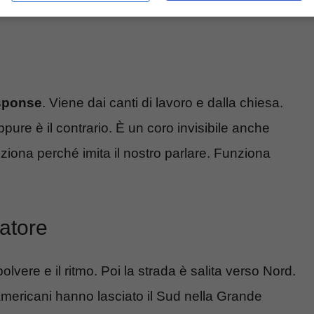
esponse
. Viene dai canti di lavoro e dalla chiesa.
ure è il contrario. È un coro invisibile anche
iona perché imita il nostro parlare. Funziona
catore
olvere e il ritmo. Poi la strada è salita verso Nord.
roamericani hanno lasciato il Sud nella Grande