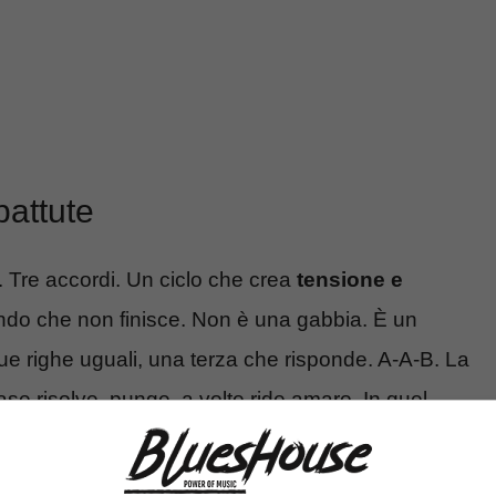
battute
. Tre accordi. Un ciclo che crea
tensione e
ondo che non finisce. Non è una gabbia. È un
due righe uguali, una terza che risponde. A-A-B. La
ase risolve, punge, a volte ride amaro. In quel
e la banda gira sullo stesso schema, ognuno trova
monica. Ognuno parla con le stesse regole, ma con