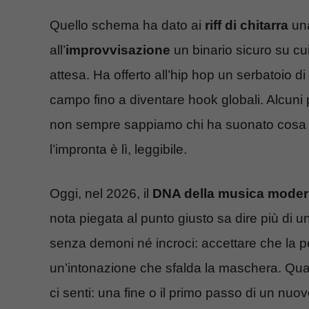
Quello schema ha dato ai
riff di chitarra
una
all’
improvvisazione
un binario sicuro su cu
attesa. Ha offerto all’hip hop un serbatoio d
campo fino a diventare hook globali. Alcuni p
non sempre sappiamo chi ha suonato cosa i
l’impronta è lì, leggibile.
Oggi, nel 2026, il
DNA della musica mode
nota piegata al punto giusto sa dire più di un
senza demoni né incroci: accettare che la
un’intonazione che sfalda la maschera. Quan
ci senti: una fine o il primo passo di un nuov