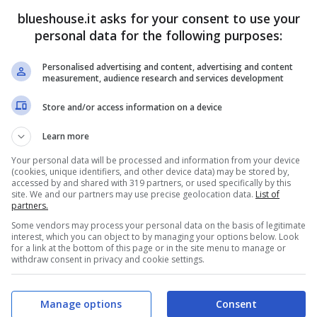
blueshouse.it asks for your consent to use your
personal data for the following purposes:
blue notes
. Non sono effetti speciali. Sono micro-
Personalised advertising and content, advertising and content
measurement, audience research and services development
n poco la terza, la quinta o la settima nota. Non
Store and/or access information on a device
tra i tasti, una nota “in mezzo” che la teoria
 sente come un sospiro, un lamento, un no tirato
Learn more
Your personal data will be processed and information from your device
zzato l’eleganza rigida della tradizione europea e
(cookies, unique identifiers, and other device data) may be stored by,
accessed by and shared with 319 partners, or used specifically by this
site. We and our partners may use precise geolocation data.
List of
partners.
Some vendors may process your personal data on the basis of legitimate
interest, which you can object to by managing your options below. Look
for a link at the bottom of this page or in the site menu to manage or
withdraw consent in privacy and cookie settings.
Manage options
Consent