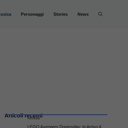
usica
Personaggi
Stories
News
Articoli recenti
Archivio
LEGO Avengers Doomsday: In Arrivo 4