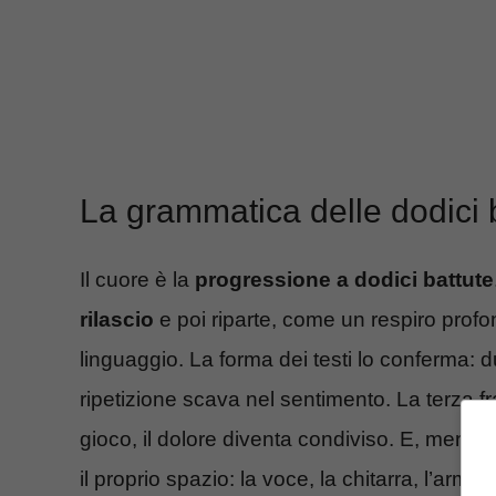
La grammatica delle dodici 
Il cuore è la
progressione a dodici battute
rilascio
e poi riparte, come un respiro prof
linguaggio. La forma dei testi lo conferma: 
ripetizione scava nel sentimento. La terza fr
gioco, il dolore diventa condiviso. E, mentr
il proprio spazio: la voce, la chitarra, l’ar