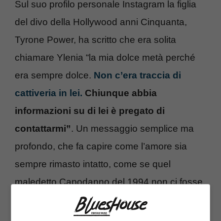
Sul suo profilo personale Instagram la figlia
del divo della Hollywood anni Cinquanta,
Tyrone Power, ha scritto che era solita
chiamare Ylenia “la mia dolce metà perché
era sempre dolce.
Non c’era traccia di
cattiveria in lei.
Chiunque abbia
informazioni su di lei è pregato di
contattarmi”
. Un messaggio semplice ma
profondo, che fa capire come l’amore sia
sempre rimasto intatto, come se quel
maledetto Capodanno del 1994 non ci fosse
mai stato.