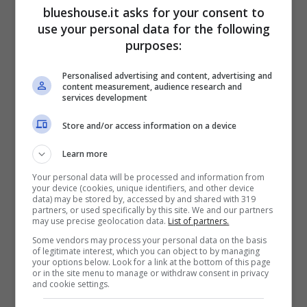
blueshouse.it asks for your consent to
use your personal data for the following
purposes:
Personalised advertising and content, advertising and
content measurement, audience research and
services development
Store and/or access information on a device
Learn more
Your personal data will be processed and information from
your device (cookies, unique identifiers, and other device
Fu allora che Ylenia sparì senza lasciare
data) may be stored by, accessed by and shared with 319
partners, or used specifically by this site. We and our partners
traccia
, mentre si trovava in un viaggio in
may use precise geolocation data.
List of partners.
Some vendors may process your personal data on the basis
solitaria a New Orleans, negli Stati Uniti.
of legitimate interest, which you can object to by managing
your options below. Look for a link at the bottom of this page
L’ultimo contatto che lei ebbe con la sua
or in the site menu to manage or withdraw consent in privacy
and cookie settings.
famiglia rimasta in Italia avvenne per