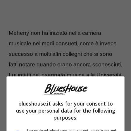
Meheny non ha iniziato nella carriera
musicale nei modi consueti, come è invece
successo a molti altri colleghi che si sono
fatti notare quando erano ancora sconosciuti.
Lui infatti ha insegnato musica alla Università
di Miami ed alla Boston’s Berklee College of
Music assieme a Gary Burton, nome molto
blueshouse.it asks for your consent to
conosciuto sulla scena internazionale. Poi ha
use your personal data for the following
purposes:
esordito a tutti gli effetti come musicista,
pubblicando
nel 1975 il suo album di
Personalised advertising and content, advertising and