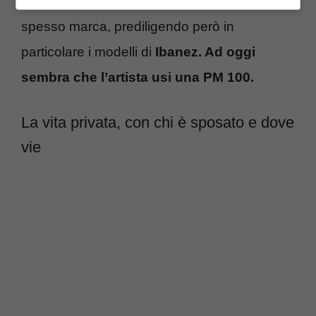
chitarre, perché in carriera lui ha cambiato
spesso marca, prediligendo però in
particolare i modelli di
Ibanez. Ad oggi
sembra che l’artista usi una PM 100.
La vita privata, con chi è sposato e dove
vie