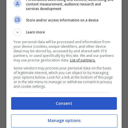
content measurement, audience research and
debutto “Bright Size Life”.
services development
Store and/or access information on a device
L’abilità di Metheny è talmente comprovata
Learn more
da mettere d’accordo da sempre, in maniera
Your personal data will be processed and information from
unanime,
il giudizio di critica e di pubblico
.
your device (cookies, unique identifiers, and other device
data) may be stored by, accessed by and shared with 319
partners, or used specifically by this site. We and our partners
Ed è così da quasi cinquant’anni di carriera,
may use precise geolocation data.
List of partners.
nel corso dei quali ha spaziato anche in altri
Some vendors may process your personal data on the basis
of legitimate interest, which you can object to by managing
generi musicali. Ed oltre ad esibirsi con la
your options below. Look for a link at the bottom of this page
or in the site menu to manage or withdraw consent in privacy
and cookie settings.
sua band, il buon Pat ha suonato tantissimo
anche come solista od in duetti con altri
Consent
illustri vip della musica. Con la sua chitarra
ha fatto e fa emozionare. Anzi, con le sue
Manage options