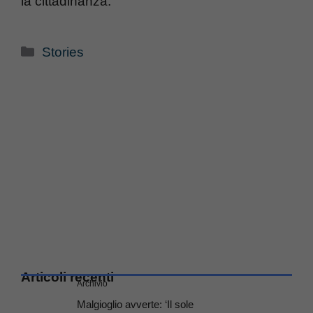
la cittadinanza.
Categorie
Stories
Articoli recenti
Archivio
Malgioglio avverte: ‘Il sole