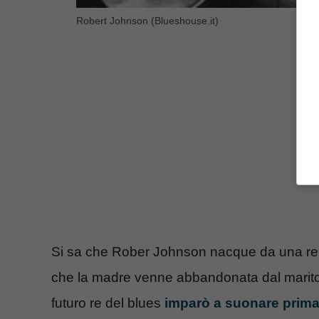
Robert Johnson (Blueshouse.it)
Si sa che Rober Johnson nacque da una relaz
che la madre venne abbandonata dal marito, 
futuro re del blues
imparò a suonare prima 