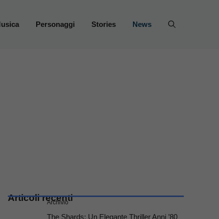
usica
Personaggi
Stories
News
Articoli recenti
Archivio
The Shards: Un Elegante Thriller Anni ’80