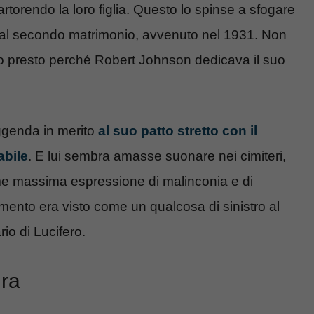
torendo la loro figlia. Questo lo spinse a sfogare
ino al secondo matrimonio, avvenuto nel 1931. Non
olto presto perché Robert Johnson dedicava il suo
ggenda in merito
al suo patto stretto con il
abile
. E lui sembra amasse suonare nei cimiteri,
ome massima espressione di malinconia e di
mento era visto come un qualcosa di sinistro al
o di Lucifero.
ura