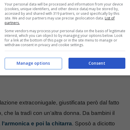
Your personal data will be processed and information from your device
(cookies, unique identifiers, and other device data) may be stored by,
accessed by and shared with 319 partners, or used specifically by this
site. We and our partners may use precise geolocation data.
List of
partners.
Some vendors may process your personal data on the basis of legitimate
interest, which you can object to by managing your options below. Look
for a link at the bottom of this page or in the site menu to manage or
withdraw consent in privacy and cookie settings.
Manage options
Consent
ione extraconiugale, giustificata però dal fatto
che la tradì con un’altra donna. Da bambini il
l’armonica e poi la chitarra
. Sposò a diciotto