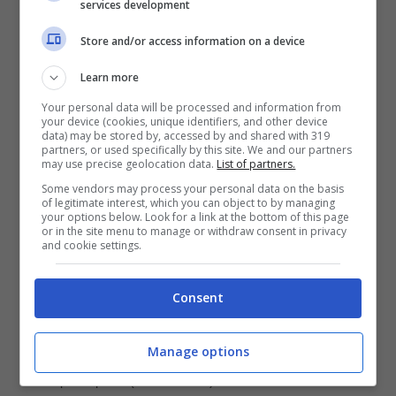
bisogno di questo tipo di pubblicità. Eppure
services development
c’è stato un tempo in cui Madonna “non era
Store and/or access information on a device
Madonna”.
Si tratta degli inizi della sua
Learn more
carriera.
Your personal data will be processed and information from
your device (cookies, unique identifiers, and other device
data) may be stored by, accessed by and shared with 319
partners, or used specifically by this site. We and our partners
may use precise geolocation data.
List of partners.
Some vendors may process your personal data on the basis
of legitimate interest, which you can object to by managing
your options below. Look for a link at the bottom of this page
or in the site menu to manage or withdraw consent in privacy
and cookie settings.
Consent
Manage options
Lei in primo piano (Blueshouse.it)