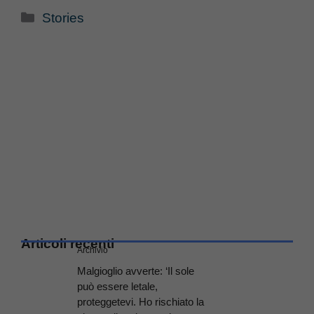
Categorie
Stories
Articoli recenti
Archivio
Malgioglio avverte: ‘Il sole
può essere letale,
proteggetevi. Ho rischiato la