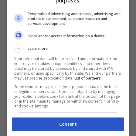
purposes:
Personalised advertising and content, advertising and
content measurement, audience research and
services development
Store and/or access information on a device
Learn more
Durante il suo
percorso artistico,
che l’ha
Your personal data will be processed and information from
your device (cookies, unique identifiers, and other device
vista sempre sorridente solare e
data) may be stored by, accessed by and shared with 319
partners, or used specifically by this site. We and our partners
grandissima professionista
, vi è stato però
may use precise geolocation data.
List of partners.
Some vendors may process your personal data on the basis
il periodo buio della malattia. Nel
2002 un
of legitimate interest, which you can object to by managing
your options below. Look for a link at the bottom of this page
tumore
alla tiroide la costringe a fermarsi e a
or in the site menu to manage or withdraw consent in privacy
and cookie settings.
subire un intervento per l’asportazione totale
con conseguenze psicofisiche molto
Consent
provanti.