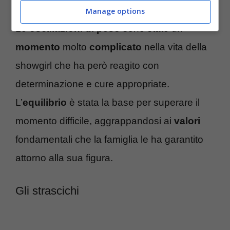
Manage options
Le
oscillazioni di peso
sono state un
momento
molto
complicato
nella vita della
showgirl che ha però reagito con
determinazione e cure appropriate.
L’
equilibrio
è stata la base per superare il
momento difficile, aggrappandosi ai
valori
fondamentali che la famiglia le ha garantito
attorno alla sua figura.
Gli strascichi