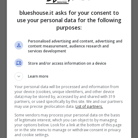
Teresa Mannino, Giorgia, Lorella
blueshouse.it asks for your consent to
Cuccarini e Fiorello
saranno infatti in co-
use your personal data for the following
purposes:
conduttori del Festival di Sanremo,
annunciati di recente proprio da Amadeus. A
Personalised advertising and content, advertising and
content measurement, audience research and
parte Fiorello, con cui Amadeus condurrà la
services development
serata finale e
Marco Mengoni che lo
Store and/or access information on a device
affiancherà alla prima puntata
, sono state
Learn more
scelte donne con professioni ben definite e
Your personal data will be processed and information from
your device (cookies, unique identifiers, and other device
super preparate.
data) may be stored by, accessed by and shared with 319
partners, or used specifically by this site. We and our partners
may use precise geolocation data.
List of partners.
10 giorni fa, la telefonata di
Amadeus: “hai
Some vendors may process your personal data on the basis
of legitimate interest, which you can object to by managing
your options below. Look for a link at the bottom of this page
voglia di fare una serata del Festival con
or in the site menu to manage or withdraw consent in privacy
and cookie settings.
me?
”
racconta con profondo entusiasmo la