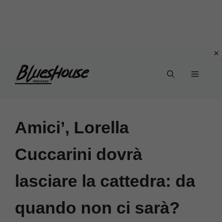
Vai
Menu
al
contenuto
Amici’, Lorella
Cuccarini dovrà
lasciare la cattedra: da
quando non ci sarà?