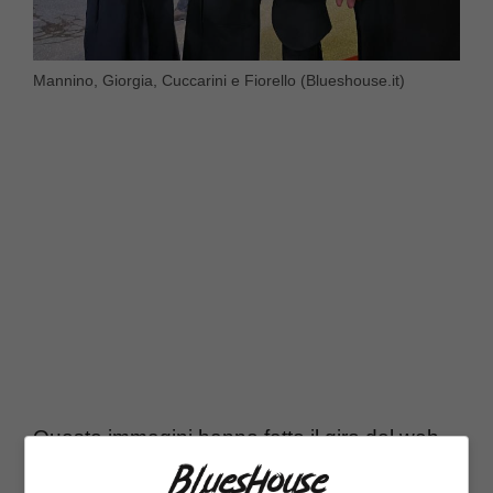
Mannino, Giorgia, Cuccarini e Fiorello (Blueshouse.it)
Queste immagini hanno fatto il giro del web
ed hanno invaso i tg nazionali di tutti i canali: