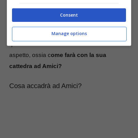
chiamata da parte del noto conduttore che
Consent
ha deciso di averla a fianco. Una scelta a
quanto pare molto condivisa sul web ma
Manage options
quelli che molti hanno notato è un altro
aspetto, ossia c
ome farà con la sua
cattedra ad Amici?
Cosa accadrà ad Amici?