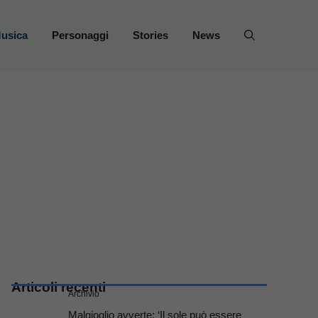
usica
Personaggi
Stories
News
Articoli recenti
Archivio
Malgioglio avverte: ‘Il sole può essere