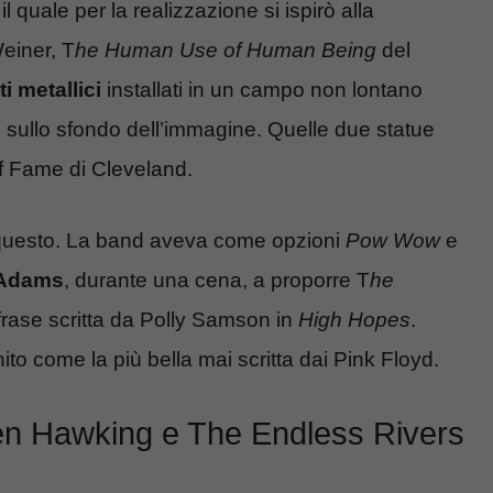
l quale per la realizzazione si ispirò alla
einer, T
he Human Use of Human Being
del
ti metallici
installati in un campo non lontano
 sullo sfondo dell’immagine. Quelle due statue
of Fame di Cleveland.
questo. La band aveva come opzioni
Pow Wow
e
 Adams
, durante una cena, a proporre T
he
rase scritta da Polly Samson in
High Hopes
.
o come la più bella mai scritta dai Pink Floyd.
en Hawking e The Endless Rivers