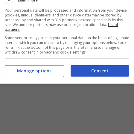
Learn more
Your personal data will be processed and information from your device
(cookies, unique identifiers, and other device data) may be stored by,
accessed by and shared with 319 partners, or used specifically by this
site. We and our partners may use precise geolocation data.
List of
alla Pink Floyd: Their Mortal Remains (Blueshouse.it)
partners.
Some vendors may process your personal data on the basis of legitimate
interest, which you can object to by managing your options below. Look
mpo lo stesso
David Gilmour
che, insieme alla
for a link at the bottom of this page or in the site menu to manage or
withdraw consent in privacy and cookie settings.
 parte dei brani
contenuti nel disco.
The Division
razione diversi; da una parte gli
Astoria,
fatti
Manage options
Consent
 di una imbarcazione ormeggiata sulle rive del