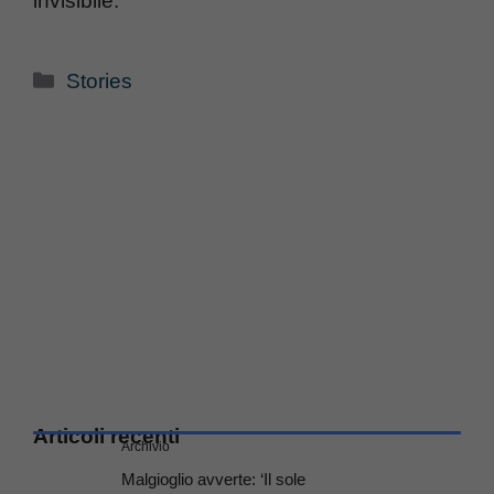
invisibile.
Categorie
Stories
Articoli recenti
Archivio
Malgioglio avverte: ‘Il sole