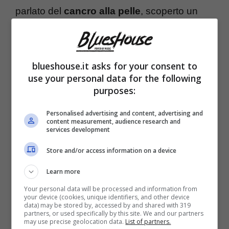
parlato del
cancro alla pelle
, scoperto un
paio di anni fa. Ciò riporta l’attenzione
sull’importanza di osservare il proprio corpo.
blueshouse.it asks for your consent to
“Pensavo fosse un brufolo, ma per fortuna
use your personal data for the following
l’ho preso in tempo”, ammette l’influencer,
purposes:
“questo carcinoma è così, resta silente per
Personalised advertising and content, advertising and
mesi, sanguina, cresce sotto pelle”.
content measurement, audience research and
services development
Store and/or access information on a device
È andato avanti così per mesi,
un apparente
Learn more
brufolo sulla fronte
, che cresceva e poi si
Your personal data will be processed and information from
riduceva, sanguinava spesso, e intanto
your device (cookies, unique identifiers, and other device
data) may be stored by, accessed by and shared with 319
cresceva sotto pelle.
Un raro tumore
, specie
partners, or used specifically by this site. We and our partners
may use precise geolocation data.
List of partners.
per persone di giovane età, che riporta