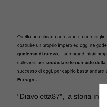
Quelli che criticano non sanno o non voglio
costruire un proprio impero ed oggi ne gode 
qualcosa di nuovo,
il suo brand infatti pro
collezioni per
soddisfare le richieste della 
successo di oggi, per capirlo basta andare a
Ferragni.
“Diavoletta87”, la storia ine