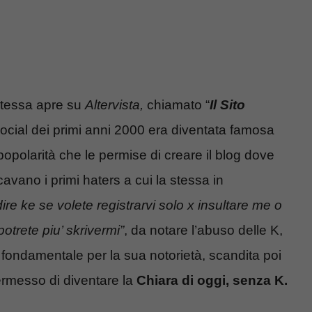
 stessa apre su
Altervista,
chiamato “
Il Sito
social dei primi anni 2000 era diventata famosa
 popolarità che le permise di creare il blog dove
vano i primi haters a cui la stessa in
 dire ke se volete registrarvi solo x insultare me o
otrete piu’ skrivermi”
, da notare l’abuso delle K,
so fondamentale per la sua notorietà, scandita poi
permesso di diventare la
Chiara di oggi, senza K.