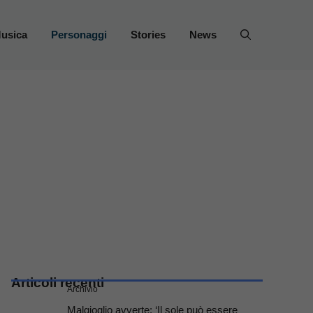
usica
Personaggi
Stories
News
Articoli recenti
Archivio
Malgioglio avverte: ‘Il sole può essere