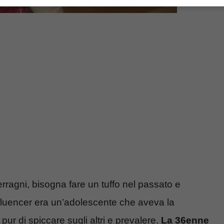
rragni, bisogna fare un tuffo nel passato e
influencer era un’adolescente che aveva la
ur di spiccare sugli altri e prevalere.
La 36enne