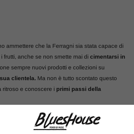
no ammettere che la Ferragni sia stata capace di
i frutti, anche se non smette mai di
cimentarsi in
pone sempre nuovi prodotti e collezioni su
sua clientela.
Ma non è tutto scontato questo
 ritroso e conoscere i
primi passi della
dita di Chiara Ferragni