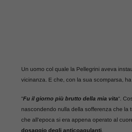
Un uomo col quale la Pellegrini aveva insta
vicinanza. E che, con la sua scomparsa, ha 
“
Fu il giorno più brutto della mia vita
“. Co
nascondendo nulla della sofferenza che la tr
che all’epoca si era appena operato al cuor
dosaggio degli anticoagulanti
.