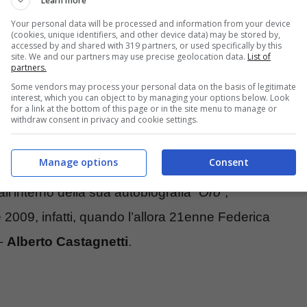
Learn more
Your personal data will be processed and information from your device
ouse.it
(cookies, unique identifiers, and other device data) may be stored by,
accessed by and shared with 319 partners, or used specifically by this
site. We and our partners may use precise geolocation data.
List of
partners.
impica, stravolta in positivo dall’imminente arrivo
Some vendors may process your personal data on the basis of legitimate
interest, which you can object to by managing your options below. Look
o di Federica Pellegrini, si nascondono anche
for a link at the bottom of this page or in the site menu to manage or
withdraw consent in privacy and cookie settings.
lare, avrebbe segnato la vita della nuotatrice più
Manage options
Consent
ll’interno della sua autobiografia “
Oro
“,
e 2009, infatti, quando l’allora 21enne Federica
–
Alberto Castagnetti
.