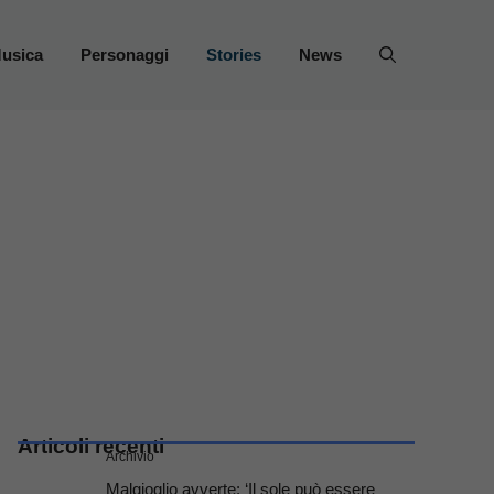
usica
Personaggi
Stories
News
Articoli recenti
Archivio
Malgioglio avverte: ‘Il sole può essere