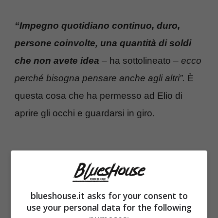
“Impegno quotidiano continuo, duro,
persone coinvolte, una quantità di soldi
che non avete idea
– ha sottolineato –
ecco
perché bisogna pensare anche agli altri”.
È
questa cosa che ha permesso ad Elio di
aprire gli occhi e guardarsi in giro.
blueshouse.it asks for your consent to
use your personal data for the following