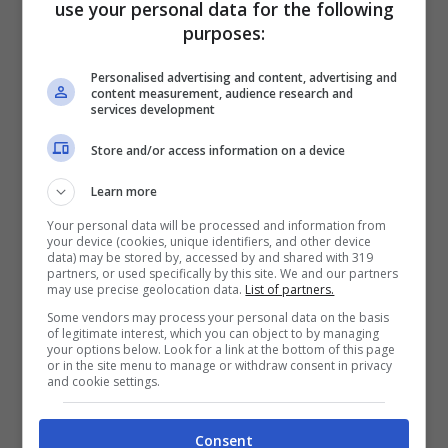
use your personal data for the following
mezza giornata si possono fare tante cose:
purposes:
da una maratona, ad una immersione, ad
Personalised advertising and content, advertising and
una partita di Risiko o di Monopoli, fino alla
content measurement, audience research and
services development
conoscenza di tante persone e perché no,
Store and/or access information on a device
anche quella che potrebbe diventare la
propria dolce metà.
Learn more
Your personal data will be processed and information from
your device (cookies, unique identifiers, and other device
Il gruppo italiano, invece, le ha usate per
data) may be stored by, accessed by and shared with 319
partners, or used specifically by this site. We and our partners
may use precise geolocation data.
List of partners.
intrattenere il proprio pubblico al Teatro
Some vendors may process your personal data on the basis
dell’Elfo di Milano presentando
un’infinita
of legitimate interest, which you can object to by managing
your options below. Look for a link at the bottom of this page
versione del loro brano “Ti Amo”
. Il
or in the site menu to manage or withdraw consent in privacy
and cookie settings.
risultato? Si è aggiudicato il record per la
canzone più lunga mai suonata prima
. È
Consent