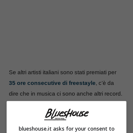
Se altri artisti italiani sono stati premiati per
35 ore consecutive di freestayle
, c’è da
dire che in musica ci sono anche altri record.
Era il 1990 ed
Elio e le Storie Tese
rimasero
sul palco per ben
12 ore consecutive
cantando davanti al proprio pubblico. In
blueshouse.it asks for your consent to