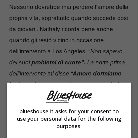
Nessuno dovrebbe mai perdere l’amore della
propria vita, soprattutto quando succede così
da giovani. Nathaly ricorda bene anche
quando gli restò vicino in occasione
dell’intervento a Los Angeles. “
Non sapevo
dei suoi
problemi di cuore”.
La notte prima
dell’intervento mi disse “
Amore dormiamo
insieme, ho paura
”. L’intervento peggiorò le
sue condizioni e durante la stessa
operazione
ebbe un infarto.
Io non gli ho
blueshouse.it asks for your consent to
mai rivelato quanto accadde
“. A quel punto
use your personal data for the following
purposes:
Nathaly sperava che le cose potessero