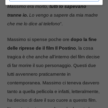
Massimo era morto,
tutti lo sapevano
tranne io.
Lo vengo a sapere da mia madre
che me lo dice al telefono
“.
Massimo si spense poche ore
dopo la fine
delle riprese de il film Il Postino
, la cosa
tragica è che anche all’interno del film decise
di far morire il suo personaggio. Questi due
lutti avvennero praticamente in
contemporanea. Massimo ci teneva davvero
tanto a quella pellicola e infatti, letteralmente,
ha deciso di dare il suo cuore a questo film.