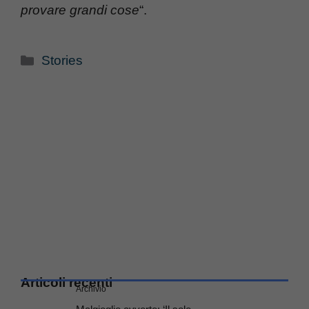
provare grandi cose
“.
Categorie
Stories
Articoli recenti
Archivio