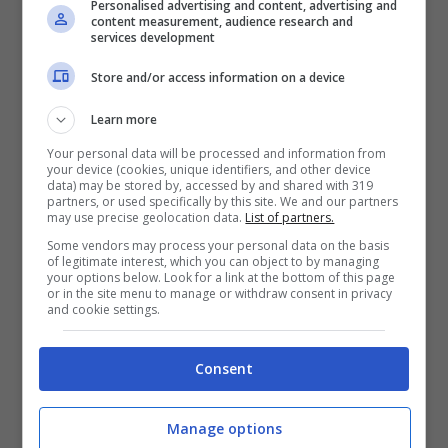
migliorare, che Massimo potesse ad un certo
Personalised advertising and content, advertising and
content measurement, audience research and
services development
punto trovare un modo di guarire, invece
poco tempo dopo si è ritrovata a rispondere
Store and/or access information on a device
ad una telefonata che ricorda con sconforto.
Learn more
“
Ero in treno e lo chiamo
, sapevo che stava
Your personal data will be processed and information from
your device (cookies, unique identifiers, and other device
finendo il film. Mi risponde sua sorella, mi
data) may be stored by, accessed by and shared with 319
partners, or used specifically by this site. We and our partners
may use precise geolocation data.
List of partners.
dice che stava dormendo ma che
lo
Some vendors may process your personal data on the basis
avrebbe svegliato
perché le aveva chiesto
of legitimate interest, which you can object to by managing
your options below. Look for a link at the bottom of this page
di svegliarlo se avessi telefonato. La sorella,
or in the site menu to manage or withdraw consent in privacy
and cookie settings.
quindi, comincia a chiamare Massimo, ma
lui
non rispondeva
. Le dissi di non
Consent
preoccuparsi perché sarei
arrivata tra
Manage options
mezz’ora
. La sorella però si rende conto che