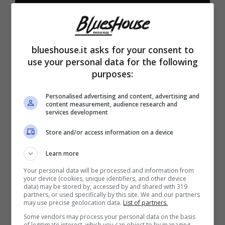
6 Gennaio 2021
blueshouse.it asks for your consent to
use your personal data for the following
purposes:
Personalised advertising and content, advertising and
content measurement, audience research and
services development
Store and/or access information on a device
Learn more
Recensioni
Your personal data will be processed and information from
“Ok Computer” –
your device (cookies, unique identifiers, and other device
data) may be stored by, accessed by and shared with 319
partners, or used specifically by this site. We and our partners
Radiohead
may use precise geolocation data.
List of partners.
Some vendors may process your personal data on the basis
of legitimate interest, which you can object to by managing