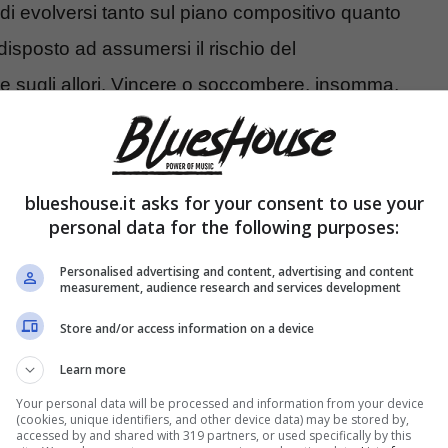
o di evolversi tanto sul piano compositivo quanto
isposto ad assumersi il rischio del
 sugli allori. Vincere o soccombere, insomma,
campo da gioco – il quarto disco dei
Led Zeppelin
,
a a macinare senza pietà copie vendute.
blueshouse.it asks for your consent to use your
personal data for the following purposes:
Personalised advertising and content, advertising and content
measurement, audience research and services development
Store and/or access information on a device
Learn more
Your personal data will be processed and information from your device
(cookies, unique identifiers, and other device data) may be stored by,
accessed by and shared with 319 partners, or used specifically by this