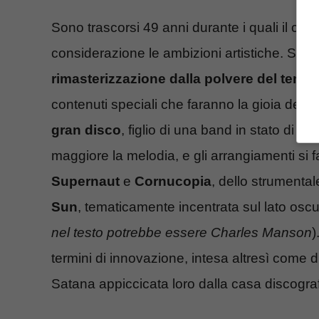
Sono trascorsi 49 anni durante i quali il c
considerazione le ambizioni artistiche. Se
rimasterizzazione dalla polvere del temp
contenuti speciali che faranno la gioia dei c
gran disco
, figlio di una band in stato di gr
maggiore la melodia, e gli arrangiamenti si fa
Supernaut
e
Cornucopia
, dello strumenta
Sun
, tematicamente incentrata sul lato oscur
nel testo potrebbe essere Charles Manson
)
termini di innovazione, intesa altresì come d
Satana appiccicata loro dalla casa discograf