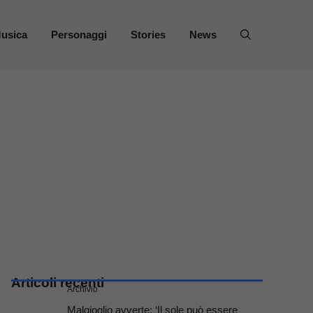
usica
Personaggi
Stories
News
Articoli recenti
Archivio
Malgioglio avverte: ‘Il sole può essere