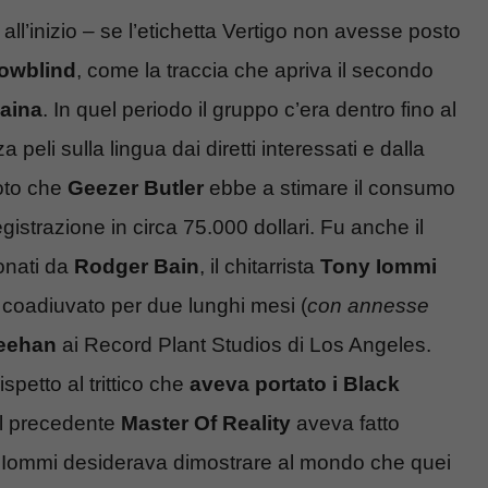
 all’inizio – se l’etichetta Vertigo non avesse posto
nowblind
, come la traccia che apriva il secondo
caina
. In quel periodo il gruppo c’era dentro fino al
peli sulla lingua dai diretti interessati e dalla
noto che
Geezer Butler
ebbe a stimare il consumo
gistrazione in circa 75.000 dollari. Fu anche il
ionati da
Rodger Bain
, il chitarrista
Tony Iommi
, coadiuvato per due lunghi mesi (
con annesse
Meehan
ai Record Plant Studios di Los Angeles.
spetto al trittico che
aveva portato i Black
il precedente
Master Of Reality
aveva fatto
a Iommi desiderava dimostrare al mondo che quei