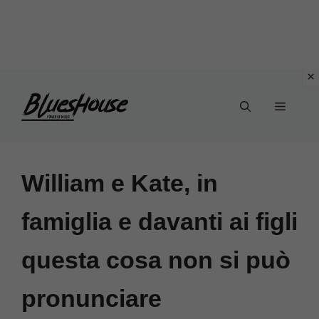
Vai
Menu
al
contenuto
William e Kate, in
famiglia e davanti ai figli
questa cosa non si può
pronunciare