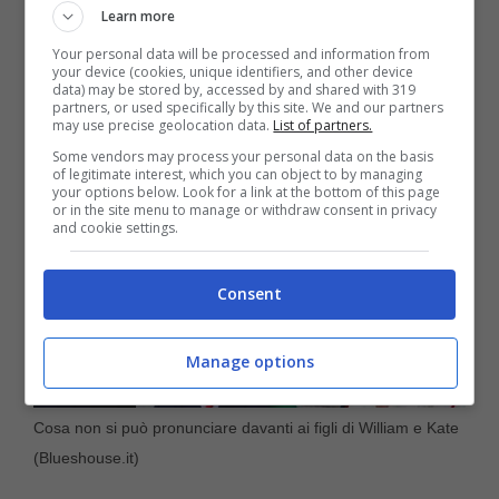
Learn more
Your personal data will be processed and information from
your device (cookies, unique identifiers, and other device
data) may be stored by, accessed by and shared with 319
partners, or used specifically by this site. We and our partners
may use precise geolocation data.
List of partners.
Some vendors may process your personal data on the basis
of legitimate interest, which you can object to by managing
your options below. Look for a link at the bottom of this page
or in the site menu to manage or withdraw consent in privacy
and cookie settings.
Consent
Manage options
Cosa non si può pronunciare davanti ai figli di William e Kate
(Blueshouse.it)