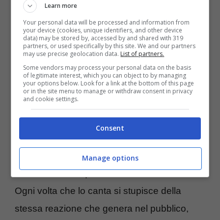
Learn more
inaspettata.
Your personal data will be processed and information from
your device (cookies, unique identifiers, and other device
data) may be stored by, accessed by and shared with 319
partners, or used specifically by this site. We and our partners
Tozzi ha svelato come malgrado
le
may use precise geolocation data.
List of partners.
soddisfazioni che gli ha portato il brano
,
Some vendors may process your personal data on the basis
of legitimate interest, which you can object to by managing
your options below. Look for a link at the bottom of this page
non sia
proprio il massimo per lui.
La
base
or in the site menu to manage or withdraw consent in privacy
and cookie settings.
ritmata
della canzone non è nelle sue corde,
visto che preferisce sicuramente
melodie
Consent
più lente.
Nonostante non lo rispecchi al
100%, è consapevole di come sia un singolo
Manage options
straordinario, al quale è molto affezionato.
Ogni volta che lo canta si stupisce della
stessa reazione che genera nel pubblico,