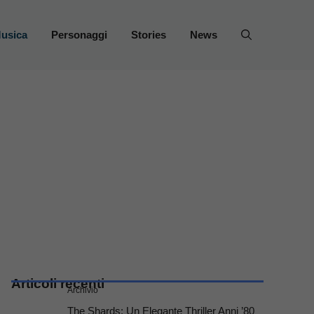
usica
Personaggi
Stories
News
Articoli recenti
Archivio
The Shards: Un Elegante Thriller Anni ’80