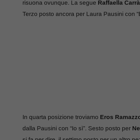
risuona ovunque. La segue
Raffaella Carrà
Terzo posto ancora per Laura Pausini con “
In quarta posizione troviamo
Eros Ramazzo
dalla Pausini con “Io sì”. Sesto posto per
Ne
si fa per dire, il settimo posto per un altro