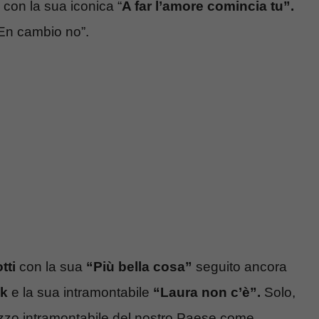
con la sua iconica “
A far l’amore comincia tu”.
En cambio no”.
tti
con la sua
“Più bella cosa”
seguito ancora
k
e la sua intramontabile
“Laura non c’è”.
Solo,
 pezzo intramontabile del nostro Paese come