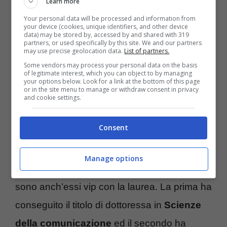
Learn more
brava
Silvia Toffanin
, padrona di “Verissimo”
Your personal data will be processed and information from
ormai da molti anni. La compagna di Pier
your device (cookies, unique identifiers, and other device
data) may be stored by, accessed by and shared with 319
partners, or used specifically by this site. We and our partners
Silvio Berlusconi ha iniziato il suo percorso
may use precise geolocation data.
List of partners.
come modella e questo l’ha portata in tv
Some vendors may process your personal data on the basis
of legitimate interest, which you can object to by managing
come letterina di “Passaparola”. Nel mentre
your options below. Look for a link at the bottom of this page
or in the site menu to manage or withdraw consent in privacy
and cookie settings.
non ha interrotto gli studi e nel 2007 si è
laureata in
Lingue e letterature straniere.
Consent
Ex coppia nella vita, ma spesso insieme per
Manage options
lavoro,
Sonia Bruganelli
e
Paolo Bonolis
sono anch’essi vip con la laurea. La prima ha
conseguito il titolo di dottoressa in
Scienze
della comunicazione
ed il secondo ha