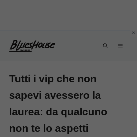
Vai
Menu
al
contenuto
Tutti i vip che non
sapevi avessero la
laurea: da qualcuno
non te lo aspetti