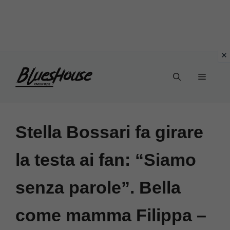
Vai
Menu
al
contenuto
Stella Bossari fa girare
la testa ai fan: “Siamo
senza parole”. Bella
come mamma Filippa –