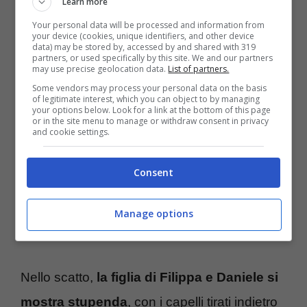
Learn more
Your personal data will be processed and information from
your device (cookies, unique identifiers, and other device
data) may be stored by, accessed by and shared with 319
partners, or used specifically by this site. We and our partners
may use precise geolocation data.
List of partners.
Stella ha ereditato dalla madre il fascino
Some vendors may process your personal data on the basis
of legitimate interest, which you can object to by managing
svedese: come lei ha due grandi occhi
your options below. Look for a link at the bottom of this page
or in the site menu to manage or withdraw consent in privacy
and cookie settings.
azzurri e dei lineamenti molto eleganti. Dalla
chioma castana dorata, inoltre, ha un fisico
Consent
da dea. La sua bellezza immensa è emersa
nell’ultima sua foto apparsa sulla sua gallery
Manage options
da sogno.
Nello scatto,
la figlia di Filippa e Daniele si
mostra stupenda
, con i capelli tirati indietro