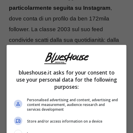
particolarmente seguita su Instagram
,
dove conta di un profilo da ben 172mila
follower. La classe 2003 sul suo feed
condivide scatti dalla sua quotidianità: dalla
promozione di marchi, proprio come una
vera influencer, ai suoi viaggi, in ogni foto
blueshouse.it asks for your consent to
mostra tutta la sua bellezza.
use your personal data for the following
purposes:
Personalised advertising and content, advertising and
content measurement, audience research and
services development
Store and/or access information on a device