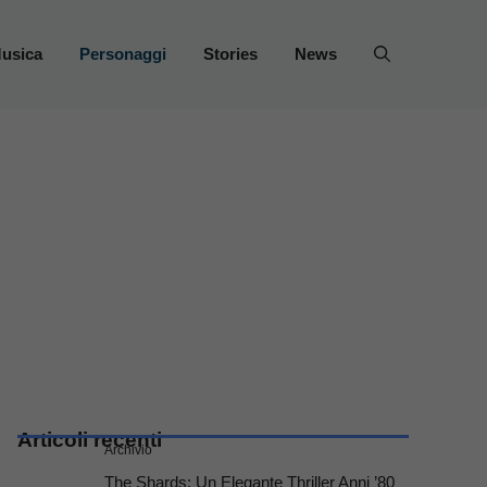
usica
Personaggi
Stories
News
Articoli recenti
Archivio
The Shards: Un Elegante Thriller Anni ’80