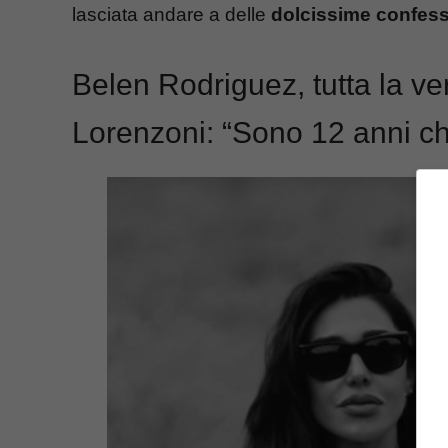
lasciata andare a delle
dolcissime confess
Belen Rodriguez, tutta la ve
Lorenzoni: “Sono 12 anni 