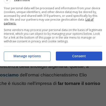
Learn more
Your personal data will be processed and information from your device
(cookies, unique identifiers, and other device data) may be stored by,
accessed by and shared with 319 partners, or used specifically by this
site. We and our partners may use precise geolocation data.
List of
partners.
Some vendors may process your personal data on the basis of legitimate
interest, which you can object to by managing your options below. Look
for a link at the bottom of this page or in the site menu to manage or
withdraw consent in privacy and cookie settings.
Manage options
Consent
noscenza della showgirl argentina: queste, a
onosciamo
dell’ormai chiacchieratissimo Elio
che è riuscito nell’impresa di
far tornare il sorriso