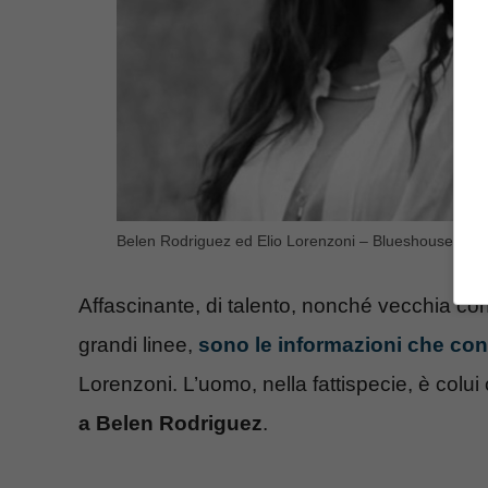
Belen Rodriguez ed Elio Lorenzoni – Blueshouse.it
Affascinante, di talento, nonché vecchia co
grandi linee,
sono le informazioni che c
Lorenzoni. L’uomo, nella fattispecie, è colui 
a Belen Rodriguez
.