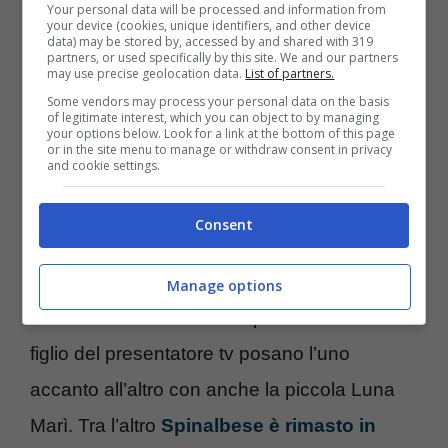
potuto fare a meno di notare di come
Your personal data will be processed and information from
your device (cookies, unique identifiers, and other device
l’insistenza di questo gossip
sia diventato
data) may be stored by, accessed by and shared with 319
partners, or used specifically by this site. We and our partners
di ora in ora sempre più grande. E la verità è
may use precise geolocation data.
List of partners.
Some vendors may process your personal data on the basis
presto detta.
of legitimate interest, which you can object to by managing
your options below. Look for a link at the bottom of this page
or in the site menu to manage or withdraw consent in privacy
and cookie settings.
Sonia Bruganelli e Antonino Spinalbese si
stanno vedendo solamente per motivi
Consent
professionali. Inoltre pare
che lui sia molto
amico di Davide Bonolis
, come attesta
Manage options
un’altra foto social in cui il parrucchiere ed il
figlio del presentatore tv posano l’uno
accanto all’altro con anche la piccola Luna
Marì. Tra l’altro
Spinalbese è rimasto in