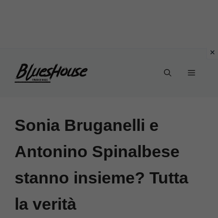
Vai
Menu
al
contenuto
Sonia Bruganelli e
Antonino Spinalbese
stanno insieme? Tutta
la verità