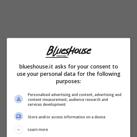
Ed ovviamente sono sorte anche delle
illazioni, come ad esempio la presenza di
blueshouse.it asks for your consent to
Spinalbese a giustificare la separazione della
use your personal data for the following
purposes:
Bruganelli. Tra i due vige una grossa
differenza di età,
con lei che ha 49 anni,
Personalised advertising and content, advertising and
content measurement, audience research and
ben 21 in più di Antonino
. Ma è vero che i
services development
due stanno insieme? Alla fine il mistero è
Store and/or access information on a device
stato svelato proprio da Sonia, che non ha
Learn more