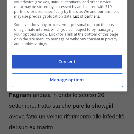
Martina Trivelli, con la quale è stato
your device (cookies, unique identifiers, and other device
data) may be stored by, accessed by and shared with 319
paparazzato a metà settembre a Milano.
partners, or used specifically by this site. We and our partners
may use precise geolocation data.
List of partners.
Some vendors may process your personal data on the basis
of legitimate interest, which you can object to by managing
Alcuni amici di Belen Rodriguez hanno
your options below. Look for a link at the bottom of this page
or in the site menu to manage or withdraw consent in privacy
riferito al settimanale “Oggi”
che Stefano De
and cookie settings.
Martino l’avrebbe tradita più volte
. Cosa
Consent
che avrebbe distrutto lei. Il presentatore tv
invece ha smentito tutto con forza
nel corso
Manage options
di una puntata di “Belve” da Francesca
Fagnani
andata in onda lo scorso 26
settembre. Fatto sta che pure la showgirl
aveva fatto un velato riferimento alle infedeltà
del suo ex marito.