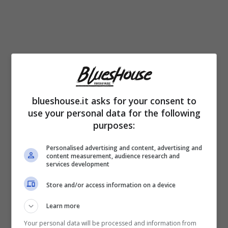
Si parla con insistenza
di più di un
tradimento da parte di lui
ed anche di due
blueshouse.it asks for your consent to
stili di vita profondamente diversi, con
use your personal data for the following
pochissimi interessi in comune. Ora Belen
purposes:
Rodriguez e Stefano De Martino hanno
Personalised advertising and content, advertising and
partner diversi. La sudamericana è uscita
content measurement, audience research and
services development
allo scoperto con l’imprenditore 40enne Elio
Store and/or access information on a device
Lorenzoni. Lui invece – e qui il condizionale
Learn more
è d’obbligo – sarebbe legato alla 26enne
Your personal data will be processed and information from