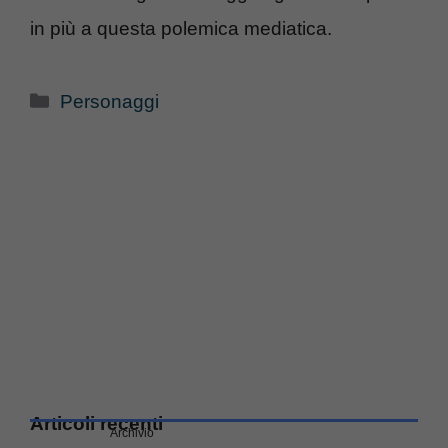
in più a questa polemica mediatica.
Categorie
Personaggi
Articoli recenti
Archivio