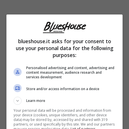
Il
commento
della
giudice
ha sollevato la
reazione
decisa di
Simona Izzo
, che ha
blueshouse.it asks for your consent to
espresso il suo disappunto durante
use your personal data for the following
purposes:
l’apparizione nella trasmissione “
La volta
buona
” con Caterina Balivo. La 70enne
Personalised advertising and content, advertising and
content measurement, audience research and
avrebbe fatto intendere anche se non
services development
direttamente, di essere pronta a
querelare
Store and/or access information on a device
Selvaggia
Lucarelli
per averla chiamata
Learn more
erroneamente “Pizzo” invece di “Izzo”.
Your personal data will be processed and information from
your device (cookies, unique identifiers, and other device
data) may be stored by, accessed by and shared with 319
partners, or used specifically by this site. We and our partners
L’opinionista ha sottolineato il suo
disprezzo
may use precise geolocation data.
List of partners.