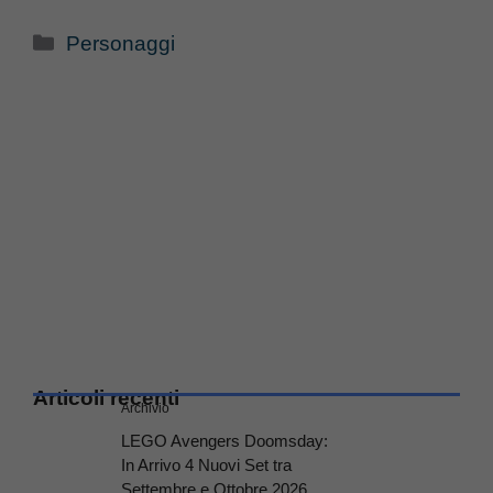
Categorie
Personaggi
Articoli recenti
Archivio
LEGO Avengers Doomsday:
In Arrivo 4 Nuovi Set tra
Settembre e Ottobre 2026