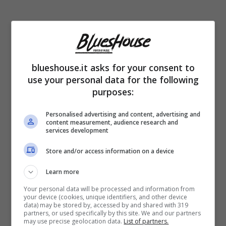
Nel corso del tempo non è passato
inosservato un dettaglio che riguarda la sua
casa. La giornalista vive a
Milano
insieme al
blueshouse.it asks for your consent to
use your personal data for the following
suo amore Lorenzo e
suo figlio Leon, avuto
purposes:
dalla precedente relazione con Laerte
Personalised advertising and content, advertising and
Pappalardo
. La sua abitazione è curata
content measurement, audience research and
services development
minuziosamente, ma la vera chicca è il
Store and/or access information on a device
terrazzo sorprendente. Super colorato e
incantevole, Selvaggia ha saputo ricreare
Learn more
una zona unica colma di oggetti veramente
Your personal data will be processed and information from
your device (cookies, unique identifiers, and other device
data) may be stored by, accessed by and shared with 319
esclusivi
. Ovviamente in questo contesto
partners, or used specifically by this site. We and our partners
may use precise geolocation data.
List of partners.
non mancano i “
souvenir
” dei suoi viaggi