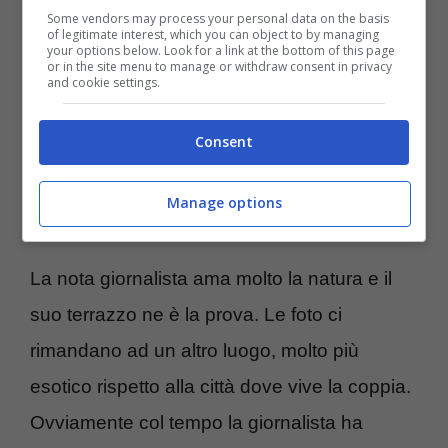
Some vendors may process your personal data on the basis
fuori dall’Europa, ma anche ampio spazio
of legitimate interest, which you can object to by managing
your options below. Look for a link at the bottom of this page
or in the site menu to manage or withdraw consent in privacy
alle
piante
. Da dove nasce questa idea?
and cookie settings.
Selvaggia Lucarelli ha voluto, nel periodo del
lockdown, ricreare uno spazio
esotico
in
Consent
grado di restituire una
zona unica
ed
Manage options
esclusiva
.
La nota giornalista ama molto la natura e il
suo terrazzo ne è la prova. Le foto ci
rimandano ad un altro luogo, molto più
esotico rispetto alla città dove vive la coppia.
Ovviamente col tempo la giornalista ha