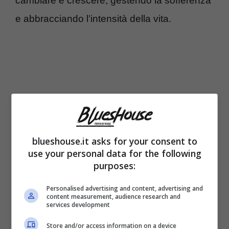
cambiare e crescere, gestendo la sofferenza
e abbracciando l’intensità della vita.
blueshouse.it asks for your consent to
use your personal data for the following
purposes:
L’artista si mostra più sereno invece riguardo
Personalised advertising and content, advertising and
content measurement, audience research and
alla competizione a
Sanremo 2024
,
services development
sottolineando la sincerità e la forza della sua
Store and/or access information on a device