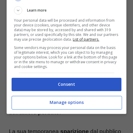
canzone, “
Finiscimi
“, che con ogni
Learn more
probabilità significherà occasione di rilancio
Your personal data will be processed and information from
your device (cookies, unique identifiers, and other device
per lui.
data) may be stored by, accessed by and shared with 319
partners, or used specifically by this site. We and our partners
may use precise geolocation data.
List of partners.
La recente pubblicazione del
nuovo
Some vendors may process your personal data on the basis
of legitimate interest, which you can object to by managing
your options below. Look for a link at the bottom of this page
singolo
,
probabilmente incentrata sulla
or in the site menu to manage or withdraw consent in privacy
and cookie settings.
storia con Giulia Stabile
conclusa, ha
riacceso l’attenzione su
Sangiovanni
. Nella
Consent
presentazione, il cantante ha confessato di
sentirsi vuoto
, ma non depressivo a causa
Manage options
dell
‘amore perduto
.
La sua temporanea
sparizione
dal pubblico