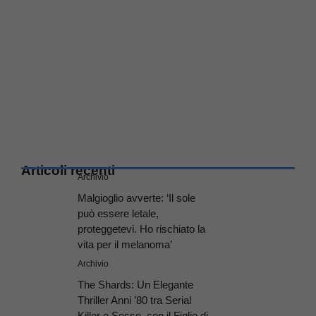
Articoli recenti
Archivio
Malgioglio avverte: ‘Il sole
può essere letale,
proteggetevi. Ho rischiato la
vita per il melanoma’
Archivio
The Shards: Un Elegante
Thriller Anni ’80 tra Serial
Killer e Sesso, con il Figlio di