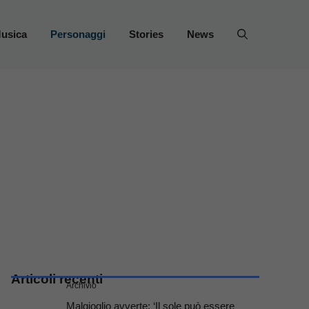
usica
Personaggi
Stories
News
Articoli recenti
Archivio
Malgioglio avverte: ‘Il sole può essere