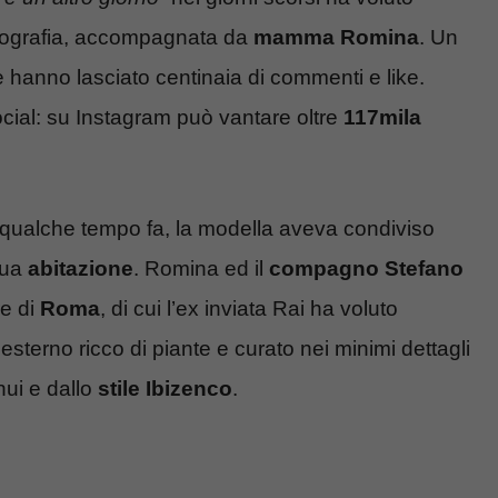
 ecografia, accompagnata da
mamma Romina
. Un
e hanno lasciato centinaia di commenti e like.
social: su Instagram può vantare oltre
117mila
 qualche tempo fa, la modella aveva condiviso
 sua
abitazione
. Romina ed il
compagno Stefano
e di
Roma
, di cui l’ex inviata Rai ha voluto
esterno ricco di piante e curato nei minimi dettagli
nui e dallo
stile Ibizenco
.