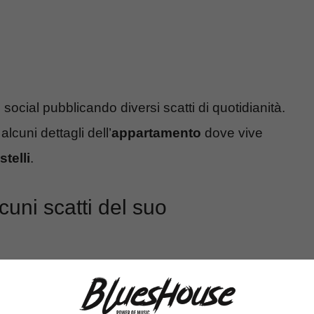
i social pubblicando diversi scatti di quotidianità.
lcuni dettagli dell’
appartamento
dove vive
telli
.
cuni scatti del suo