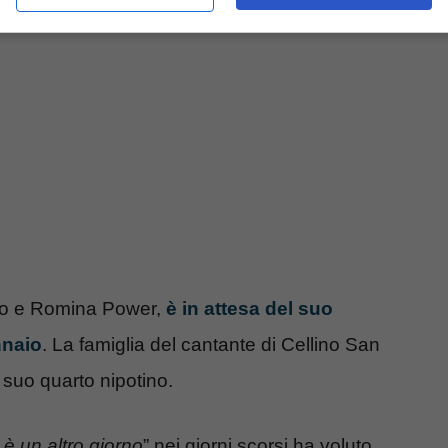
Bano e Romina Power,
è in attesa del suo
nnaio
. La famiglia del cantante di Cellino San
 suo quarto nipotino.
 è un altro giorno
” nei giorni scorsi ha voluto