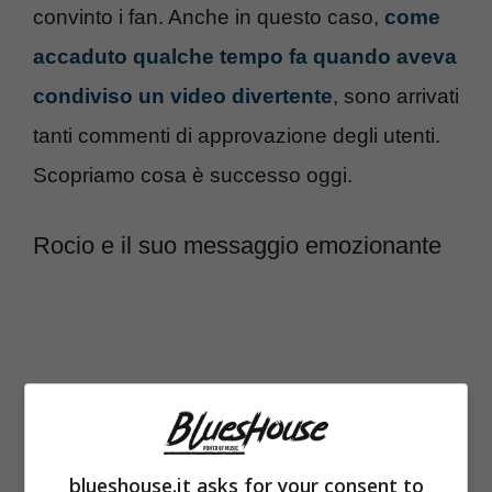
convinto i fan. Anche in questo caso,
come
accaduto qualche tempo fa quando aveva
condiviso un video divertente
, sono arrivati
tanti commenti di approvazione degli utenti.
Scopriamo cosa è successo oggi.
Rocio e il suo messaggio emozionante
blueshouse.it asks for your consent to