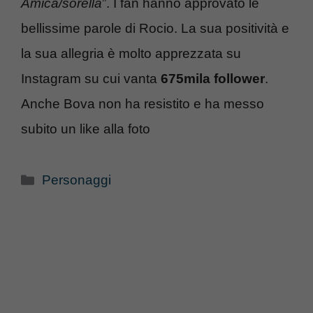
Amica/sorella
”. I fan hanno approvato le
bellissime parole di Rocio. La sua positività e
la sua allegria è molto apprezzata su
Instagram su cui vanta
675mila follower
.
Anche Bova non ha resistito e ha messo
subito un like alla foto
Categorie
Personaggi