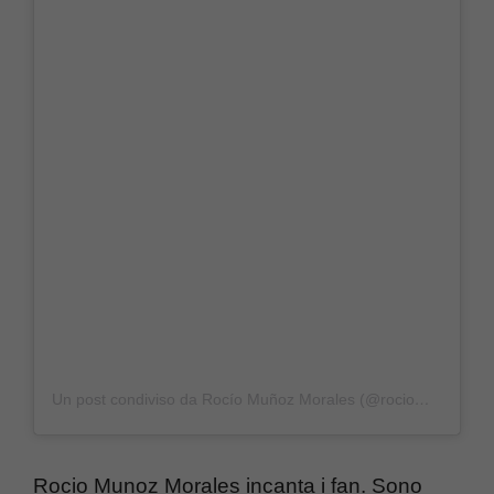
Un post condiviso da Rocío Muñoz Morales (@rociommorales)
Rocio Munoz Morales incanta i fan. Sono