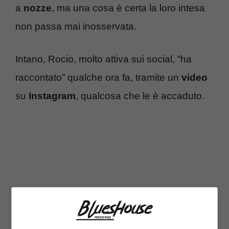
a
nozze
, ma una cosa è certa la loro intesa
non passa mai inosservata.
Intano, Rocio, molto attiva sui social, “ha
raccontato” qualche ora fa, tramite un
video
su
Instagram
, qualcosa che le è accaduto.