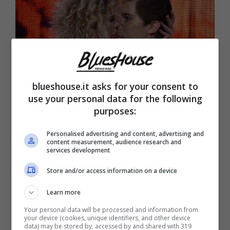
blueshouse.it asks for your consent to
use your personal data for the following
purposes:
Lucrezia Lando e Lorenzo Tano (Blueshouse.it)
Personalised advertising and content, advertising and
content measurement, audience research and
services development
Il concorrente di “Ballando con le stelle”
è
andato ad abitare da Lucrezia Lando
, sua
Store and/or access information on a device
partner di ballo nella trasmissione del sabato
Learn more
sera di Rai Uno. E lo ha ammesso lui stesso
Your personal data will be processed and information from
your device (cookies, unique identifiers, and other device
pochi giorni fa a “La volta buona” su Rai Uno.
data) may be stored by, accessed by and shared with 319