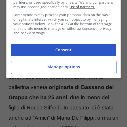
partners, or used specifically by this site. We and our partners
may use precise geolocation data.
List of partners.
A casa di lei si sta molto bene, meglio che
Some vendors may process your personal data on the basis
in albergo.
of legitimate interest, which you can object to by managing
your options below. Look for a link at the bottom of this page
or in the site menu to manage or withdraw consent in privacy
and cookie settings.
E questo lascia presagire ad un rapporto di
lunga durata, che si spera possa sfociare
Consent
anche in altro. Come ad esempio un
matrimonio e/o dei figli. Lei è bellissima e lui
Manage options
pure. I due sono quasi coetanei, con la
ballerina veneta
originaria di Bassano del
Grappa che ha 25 anni
, due in meno del
figlio di Rocco Siffredi. In passato lei è stata
anche ad “Amici” di Maria De Filippi, ormai un