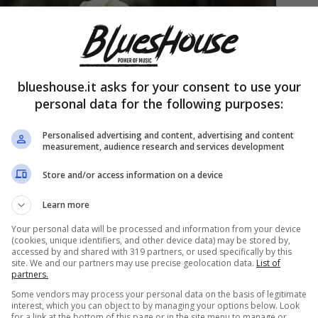
blueshouse.it asks for your consent to use your
personal data for the following purposes:
Personalised advertising and content, advertising and content
measurement, audience research and services development
Store and/or access information on a device
Learn more
Your personal data will be processed and information from your device
(cookies, unique identifiers, and other device data) may be stored by,
accessed by and shared with 319 partners, or used specifically by this
site. We and our partners may use precise geolocation data.
List of
partners.
Some vendors may process your personal data on the basis of legitimate
interest, which you can object to by managing your options below. Look
for a link at the bottom of this page or in the site menu to manage or