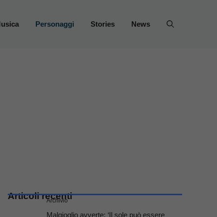
usica
Personaggi
Stories
News
Articoli recenti
Archivio
Malgioglio avverte: ‘Il sole può essere