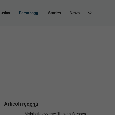
usica
Personaggi
Stories
News
Articoli recenti
Archivio
Malgioglio avverte: ‘Il sole può essere