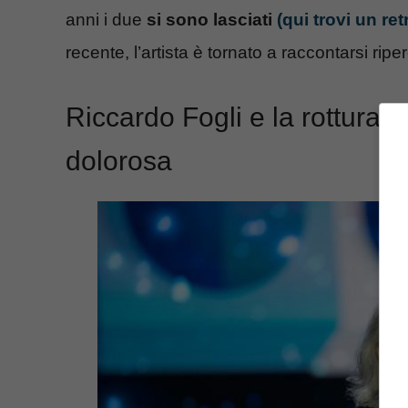
anni i due
si sono lasciati
(qui trovi un re
recente, l’artista è tornato a raccontarsi rip
Riccardo Fogli e la rottura 
dolorosa