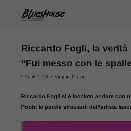
Vai
al
contenuto
Riccardo Fogli, la verità
“Fui messo con le spalle
9 Aprile 2024
di
Virginia Grozio
Riccardo Fogli si è lasciato andare con u
Pooh: le parole strazianti dell’artista lasc