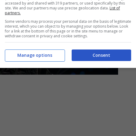
accessed by and shared with 319 partners, or used specifically by this
site. We and our partners may use precise geolocation data.
List of
partners.
Some vendors may process your personal data on the basis of legitimate
interest, which you can object to by managing your options below. Look
for a link at the bottom of this page or in the site menu to manage or
withdraw consent in privacy and cookie settings.
Manage options
Consent