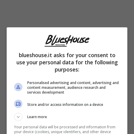
Da sempre buona forchetta,
Re Carlo è un
blueshouse.it asks for your consent to
grande appassionato di cucina
. Il Sovrano
use your personal data for the following
purposes:
ha dei gusti molto particolari, prediligendo
alimenti di origine organica. Amante dei
Personalised advertising and content, advertising and
content measurement, audience research and
funghi, il Sovrano è solito fare una
colazione
services development
a base di uova, formaggio e spinaci
e
Store and/or access information on a device
saltare il pranzo visto i suoi innumerevoli
Learn more
impegni durante l’arco della giornata.
Your personal data will be processed and information from
your device (cookies, unique identifiers, and other device