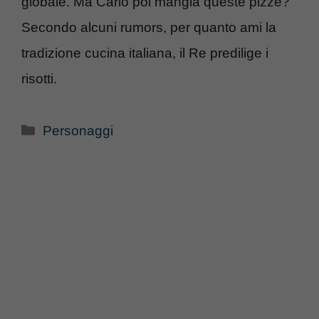
globale. Ma Carlo poi mangia queste pizze?
Secondo alcuni rumors, per quanto ami la
tradizione cucina italiana, il Re predilige i
risotti.
Categorie
Personaggi