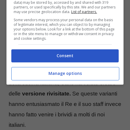
data) may be stored by, accessed by and shared with 319
partners, or used specifically by this site. We and our partners
Intollerante ai frutti di mare, dai quali si tiene
may use precise geolocation data.
List of partners.
ben alla larga, il Re non mangia cioccolato e
Some vendors may process your personal data on the basis
of legitimate interest, which you can object to by managing
your options below. Look for a link at the bottom of this page
non è solito bere caffè. Amante delle
or in the site menu to manage or withdraw consent in privacy
and cookie settings.
tradizioni culinarie delle altre culture, il
regnate è un fan della pizza a tal punto da
Consent
averla inserita nel menù del suo
ristorante di
Balmoral
: affascinato dal cibo emblema
Manage options
della cucina italiana, Carlo ha voluto creare
delle
versione rivisitate.
Se queste varianti
hanno entusiasmato il Re e il suo staff invece
hanno fatto venire i brividi a molti di noi
italiani.