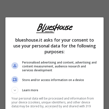
blueshouse.it asks for your consent to
use your personal data for the following
purposes:
Personalised advertising and content, advertising and
content measurement, audience research and
services development
La vera identità del nuovo amore di
Store and/or access information on a device
Carlotta Mantovan: come è andata per
Learn more
davvero
Your personal data will be processed and information from
your device (cookies, unique identifiers, and other device
Oltre alla conferma della sua
relazione
, sono
data) may be stored by, accessed by and shared with 319