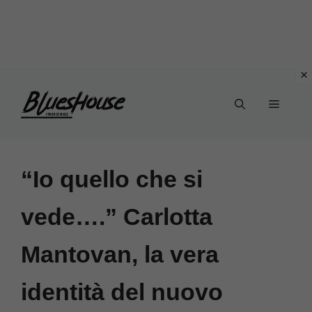
Vai
Menu
al
contenuto
“Io quello che si
vede….” Carlotta
Mantovan, la vera
identità del nuovo