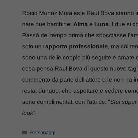
Rocio Munoz Morales e Raul Bova stanno ins
nate due bambine:
Alma
e
Luna
. I due si 
Passò del tempo prima che sbocciasse l’amor
solo un
rapporto professionale
, ma col te
sono una delle coppie più seguite e amate de
cosa pensa Raul Bova di questo nuovo tagli
commento da parte dell’attore che non ha int
resta, dunque, che aspettare e vedere come 
sono complimentati con l’attrice. “
Stai super
look
”.
Categorie
Personaggi