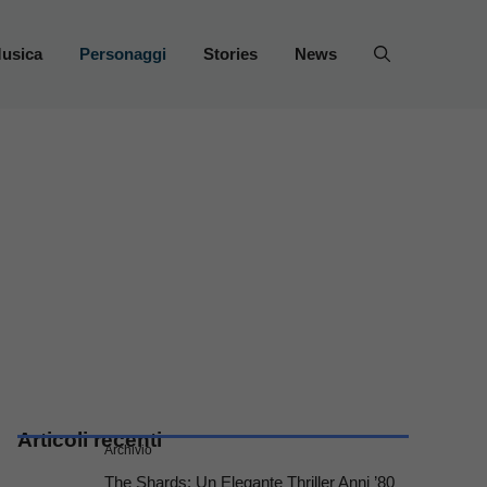
usica
Personaggi
Stories
News
Articoli recenti
Archivio
The Shards: Un Elegante Thriller Anni ’80