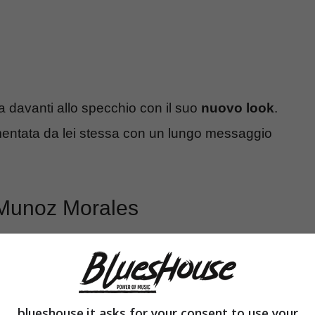
la davanti allo specchio con il suo
nuovo look
.
ommentata da lei stessa con un lungo messaggio
o Munoz Morales
blueshouse.it asks for your consent to use your