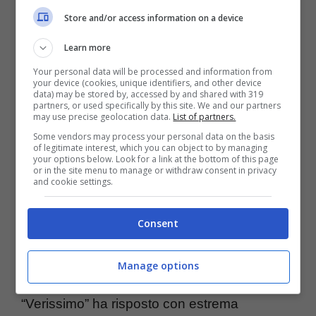
Toffanin
, alla quale fa capire in maniera
Store and/or access information on a device
molto chiara quale sembra che possa essere
Learn more
stato uno dei motivi che hanno portato lui e
Your personal data will be processed and information from
Sonia Bruganelli a lasciarsi.
La questione
your device (cookies, unique identifiers, and other device
data) may be stored by, accessed by and shared with 319
riguarda anche il fisico, perché “il corpo è
partners, or used specifically by this site. We and our partners
may use precise geolocation data.
List of partners.
importante”.
E qui c’è stata una domanda
Some vendors may process your personal data on the basis
of legitimate interest, which you can object to by managing
che ha messo in imbarazzo la pur esperta
your options below. Look for a link at the bottom of this page
or in the site menu to manage or withdraw consent in privacy
Toffanin.
and cookie settings.
Consent
A lei Bonolis ha chiesto se faccia ancora
l’amore
con il suo illustre compagno, Pier
Manage options
Silvio Berlusconi.
E la conduttrice di
“Verissimo” ha risposto con estrema