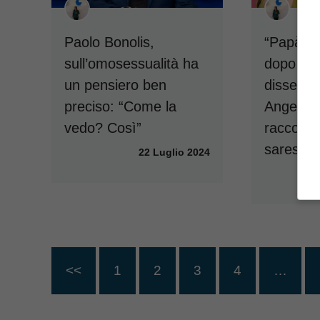
Paolo Bonolis,
“Papà? U
sull’omosessualità ha
dopo un 
un pensiero ben
disse qu
preciso: “Come la
Angelica
vedo? Così”
racconto
saresti a
22 Luglio 2024
<<
1
2
3
4
…