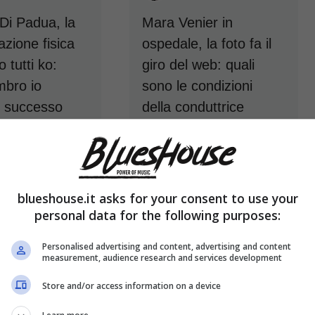
Di Padua, la
Mara Venier in
azione fisica
ospedale, la foto fa il
 tutti ko:
giro del web: quali
mbro io
sono le condizioni
è successo
della conduttrice
23 Luglio 2024
24 Luglio 2024
blueshouse.it asks for your consent to use your
personal data for the following purposes:
Personalised advertising and content, advertising and content
measurement, audience research and services development
Store and/or access information on a device