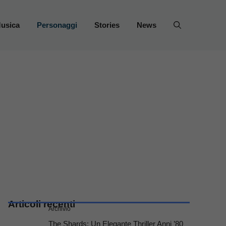
usica
Personaggi
Stories
News
Articoli recenti
Archivio
The Shards: Un Elegante Thriller Anni ’80