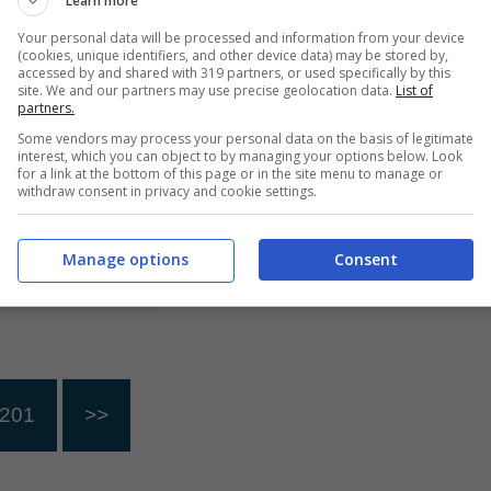
Learn more
Your personal data will be processed and information from your device
(cookies, unique identifiers, and other device data) may be stored by,
na volta
Ines De Ramon, tutto
accessed by and shared with 319 partners, or used specifically by this
site. We and our partners may use precise geolocation data.
List of
concerto mi
sulla nuova fiamma di
partners.
esto”.
Brad Pitt: età,
Some vendors may process your personal data on the basis of legitimate
interest, which you can object to by managing your options below. Look
 Mango, il
professione ed ex
for a link at the bottom of this page or in the site menu to manage or
withdraw consent in privacy and cookie settings.
 che non ti
marito (famosissimo)
spettato da lei
15 Luglio 2024
Manage options
Consent
21 Luglio 2024
201
>>