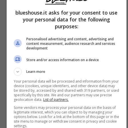
Artisti e Band
,
Personaggi
blueshouse.it asks for your consent to use
your personal data for the following
Amici’ eliminato il primo
purposes:
alunno a sorpresa: cosa è
Personalised advertising and content, advertising and
content measurement, audience research and services
accaduto
development
Store and/or access information on a device
Learn more
Your personal data will be processed and information from your
device (cookies, unique identifiers, and other device data) may
be stored by, accessed by and shared with 319 partners, or used
specifically by this site. We and our partners may use precise
geolocation data.
List of partners.
Some vendors may process your personal data on the basis of
legitimate interest, which you can object to by managing your
options below. Look for a link at the bottom of this page or in the
site menu to manage or withdraw consent in privacy and cookie
settings.