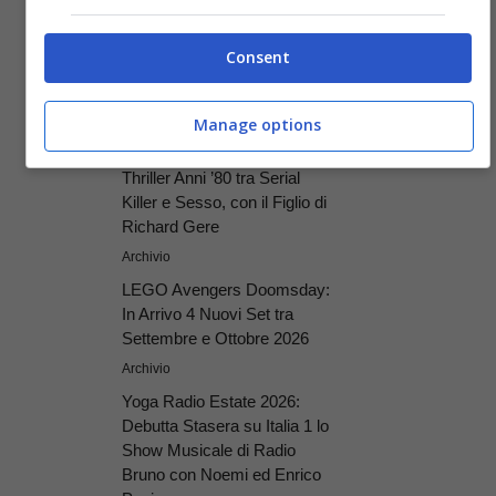
Consent
Articoli recenti
Archivio
Manage options
The Shards: Un Elegante
Thriller Anni ’80 tra Serial
Killer e Sesso, con il Figlio di
Richard Gere
Archivio
LEGO Avengers Doomsday:
In Arrivo 4 Nuovi Set tra
Settembre e Ottobre 2026
Archivio
Yoga Radio Estate 2026:
Debutta Stasera su Italia 1 lo
Show Musicale di Radio
Bruno con Noemi ed Enrico