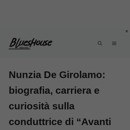
Vai
Menu
al
contenuto
Nunzia De Girolamo:
biografia, carriera e
curiosità sulla
conduttrice di “Avanti