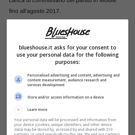
carica di commissario del partito in Molise
fino all’agosto 2017.
blueshouse.it asks for your consent to
use your personal data for the following
purposes:
Personalised advertising and content, advertising and
content measurement, audience research and
services development
Store and/or access information on a device
Nunzia De Girolamo e la svolta
Learn more
televisiva: tutti i programmi della
Your personal data will be processed and information from
your device (cookies, unique identifiers, and other device
data) may be stored by, accessed by and shared with 319
conduttrice
partners, or used specifically by this site. We and our partners