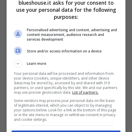
blueshouse.it asks for your consent to
use your personal data for the following
purposes:
Personalised advertising and content, advertising and
content measurement, audience research and
services development
Ilary Blasi (Blueshouse.it)
Store and/or access information on a device
Learn more
Come fa la bellissima Ilary Blasi ad essere
Your personal data will be processed and information from
così?
Assolutamente magnifica, sontuosa,
your device (cookies, unique identifiers, and other device
data) may be stored by, accessed by and shared with 319
apparentemente senza difetti. Va detto che
partners, or used specifically by this site. We and our partners
may use precise geolocation data.
List of partners.
qualche ritocco estetico si nota, tra labbra,
Some vendors may process your personal data on the basis
of legitimate interest, which you can object to by managing
zigomi, naso. Ma in quanto a peso forma, a
your options below. Look for a link at the bottom of this page
or in the site menu to manage or withdraw consent in privacy
sinuosità delle forme (anche se pure qui il
and cookie settings.
seno pare abbia conosciuto l’intervento del