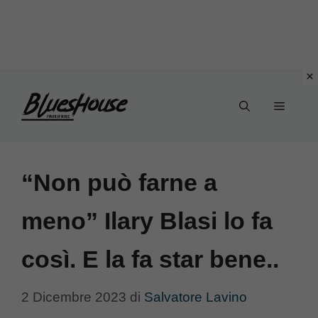
Vai
Menu
al
contenuto
“Non può farne a
meno” Ilary Blasi lo fa
così. E la fa star bene..
2 Dicembre 2023
di
Salvatore Lavino