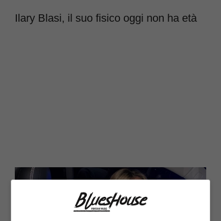
Ilary Blasi, il suo fisico oggi non ha età